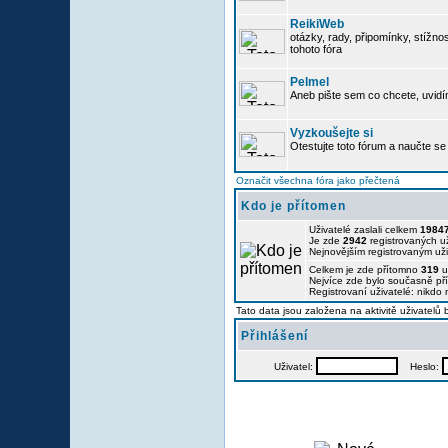
ReikiWeb
otázky, rady, připomínky, stížnos
tohoto fóra
Pelmel
Aneb pište sem co chcete, uvidí
Vyzkoušejte si
Otestujte toto fórum a naučte se 
Označit všechna fóra jako přečtená
Kdo je přítomen
Uživatelé zaslali celkem
1984
Je zde
2942
registrovaných už
Nejnovějším registrovaným už
Celkem je zde přítomno
319
u
Nejvíce zde bylo současně p
Registrovaní uživatelé: nikdo
Tato data jsou založena na aktivitě uživatelů
Přihlášení
Uživatel:
Heslo: