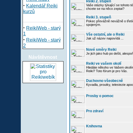
Reiki 2. stupeň
·
Kalendář Reiki
Vaše otázky týkající se tohoto té
chcete se na něco zeptat?
kurzů
Reiki 3. stupeň
Pokec převážně nevážně o třetím
spojeným.
·
ReikiWeb - starý
1
Vše ostatní, ale o Reiki
·
Jak už název napovídá ...
ReikiWeb - starý
2
Nové směry Reiki
Je jich jako hub po dešti, alespo
Návštěvnost
Reiki ve vašem okolí
Hledáte někoho ve Vašem okolí
Reiki? Toto fórum je pro Vás.
Duchovno všeobecně
Kyvadla, proutky, telestezie apo
Prosby o pomoc
Pro zdraví
Knihovna