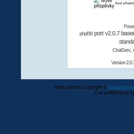
Nové příspěv
Powe
port v2.0.7 bas
phpBB
stand
,
ChatServ
Version 2.0.
Web pohání Copyright ©
Redakční 
Čas potřebný ke z