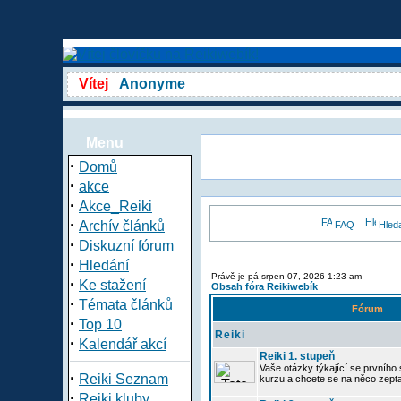
Vítej
Anonyme
Menu
·
Domů
·
akce
·
Akce_Reiki
·
Archív článků
FAQ
Hled
·
Diskuzní fórum
·
Hledání
Právě je pá srpen 07, 2026 1:23 am
·
Ke stažení
Obsah fóra Reikiwebík
·
Témata článků
Fórum
·
Top 10
Reiki
·
Kalendář akcí
Reiki 1. stupeň
Vaše otázky týkající se prvního s
·
Reiki Seznam
kurzu a chcete se na něco zept
·
Reiki kluby