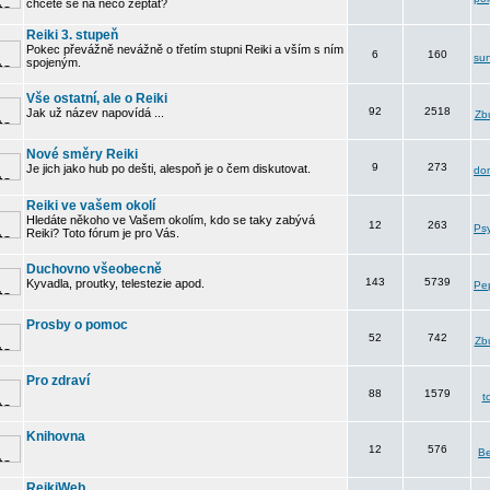
chcete se na něco zeptat?
Reiki 3. stupeň
Pokec převážně nevážně o třetím stupni Reiki a vším s ním
6
160
su
spojeným.
Vše ostatní, ale o Reiki
92
2518
Jak už název napovídá ...
Zbu
Nové směry Reiki
9
273
Je jich jako hub po dešti, alespoň je o čem diskutovat.
do
Reiki ve vašem okolí
Hledáte někoho ve Vašem okolím, kdo se taky zabývá
12
263
Psy
Reiki? Toto fórum je pro Vás.
Duchovno všeobecně
143
5739
Kyvadla, proutky, telestezie apod.
Pe
Prosby o pomoc
52
742
Zbu
Pro zdraví
88
1579
t
Knihovna
12
576
B
ReikiWeb