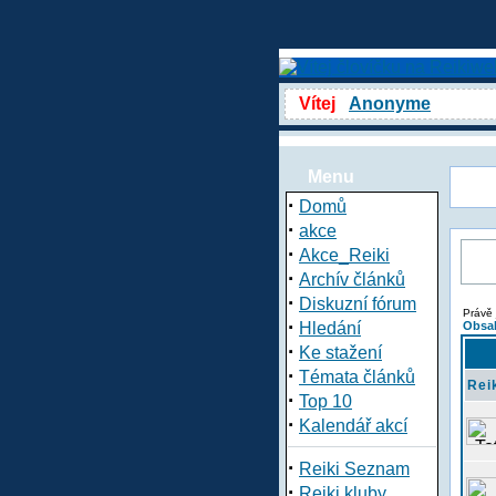
Vítej
Anonyme
Menu
·
Domů
·
akce
·
Akce_Reiki
·
Archív článků
·
Diskuzní fórum
Právě 
·
Hledání
Obsah
·
Ke stažení
·
Témata článků
Rei
·
Top 10
·
Kalendář akcí
·
Reiki Seznam
·
Reiki kluby