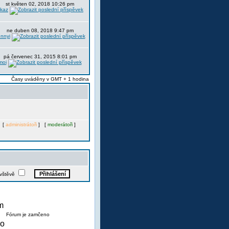
st květen 02, 2018 10:26 pm
itkaz
ne duben 08, 2018 9:47 pm
nnyi
pá červenec 31, 2015 8:01 pm
moi
Časy uváděny v GMT + 1 hodina
. [
administrátoři
] [
moderátoři
]
ávštěvě
Fórum je zamčeno