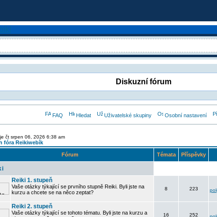
Diskuzní fórum
FAQ
Hledat
Uživatelské skupiny
Osobní nastavení
je čt srpen 06, 2026 6:38 am
 fóra Reikiwebík
Fórum
Témata
Příspěvky
ki
Reiki 1. stupeň
Vaše otázky týkající se prvního stupně Reiki. Byli jste na
8
223
po
kurzu a chcete se na něco zeptat?
Reiki 2. stupeň
Vaše otázky týkající se tohoto tématu. Byli jste na kurzu a
16
252
po