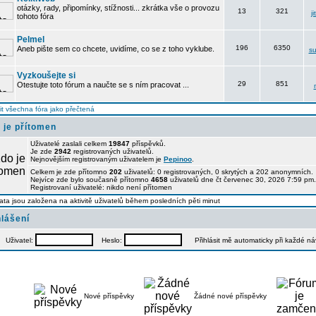
otázky, rady, připomínky, stížnosti... zkrátka vše o provozu
13
321
j
tohoto fóra
Pelmel
196
6350
Aneb pište sem co chcete, uvidíme, co se z toho vyklube.
su
Vyzkoušejte si
29
851
Otestujte toto fórum a naučte se s ním pracovat ...
t všechna fóra jako přečtená
 je přítomen
Uživatelé zaslali celkem
19847
příspěvků.
Je zde
2942
registrovaných uživatelů.
Nejnovějším registrovaným uživatelem je
Pepinoo
.
Celkem je zde přítomno
202
uživatelů: 0 registrovaných, 0 skrytých a 202 anonymních
Nejvíce zde bylo současně přítomno
4658
uživatelů dne čt červenec 30, 2026 7:59 pm.
Registrovaní uživatelé: nikdo není přítomen
ata jsou založena na aktivitě uživatelů během posledních pěti minut
hlášení
Uživatel:
Heslo:
Přihlásit mě automaticky při každé n
Nové příspěvky
Žádné nové příspěvky