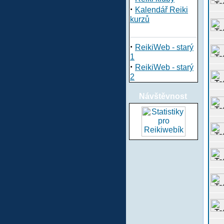
·
Kalendář Reiki
kurzů
·
ReikiWeb - starý
1
·
ReikiWeb - starý
2
Návštěvnost