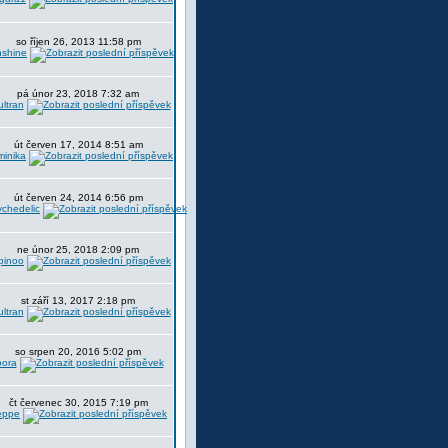
so říjen 26, 2013 11:58 pm
nshine
pá únor 23, 2018 7:32 am
ltran
út červen 17, 2014 8:51 am
minika
út červen 24, 2014 6:56 pm
chedelic
ne únor 25, 2018 2:09 pm
pinoo
st září 13, 2017 2:18 pm
ltran
so srpen 20, 2016 5:02 pm
oora
čt červenec 30, 2015 7:19 pm
eppe