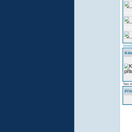
Označi
Kdo
Tato d
Při