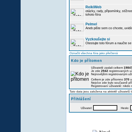
ReikiWeb
otázky, rady, připomínky, stížnos
tohoto fóra
Pelmel
Aneb pište sem co chcete, uvidí
Vyzkoušejte si
Otestujte toto fórum a naučte se 
Označit všechna fóra jako přečtená
Kdo je přítomen
Uživatelé zaslali celkem
1984
Je zde
2942
registrovaných už
Nejnovějším registrovaným už
Celkem je zde přítomno
370
u
Nejvíce zde bylo současně p
Registrovaní uživatelé: nikdo
Tato data jsou založena na aktivitě uživatelů
Přihlášení
Uživatel:
Heslo: