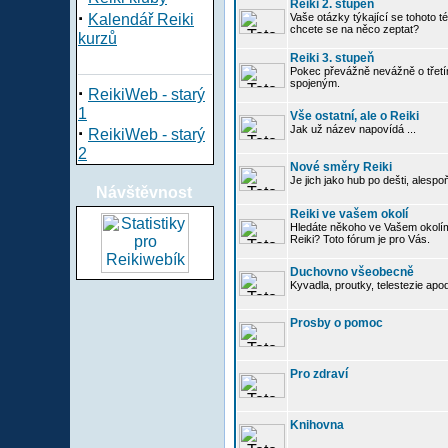
Reiki 2. stupeň
·
Kalendář Reiki
Vaše otázky týkající se tohoto té
chcete se na něco zeptat?
kurzů
Reiki 3. stupeň
Pokec převážně nevážně o třetím
spojeným.
·
ReikiWeb - starý
1
Vše ostatní, ale o Reiki
·
Jak už název napovídá ...
ReikiWeb - starý
2
Nové směry Reiki
Je jich jako hub po dešti, alespo
Návštěvnost
Reiki ve vašem okolí
Hledáte někoho ve Vašem okolí
Reiki? Toto fórum je pro Vás.
Duchovno všeobecně
Kyvadla, proutky, telestezie apo
Prosby o pomoc
Pro zdraví
Knihovna