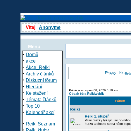
Vítej
Anonyme
Menu
·
Domů
·
akce
·
Akce_Reiki
·
Archív článků
FAQ
Hled
·
Diskuzní fórum
·
Hledání
Právě je so srpen 08, 2026 6:18 am
·
Ke stažení
Obsah fóra Reikiwebík
·
Témata článků
Fórum
·
Top 10
Reiki
·
Kalendář akcí
Reiki 1. stupeň
Vaše otázky týkající se prvního s
·
Reiki Seznam
kurzu a chcete se na něco zept
·
Reiki kluby