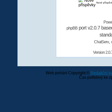
Nové příspěv
Powe
port v2.0.7 bas
phpBB
stand
,
ChatServ
Version 2.0.
Web pohání Copyright ©
Redakční 
Čas potřebný ke z