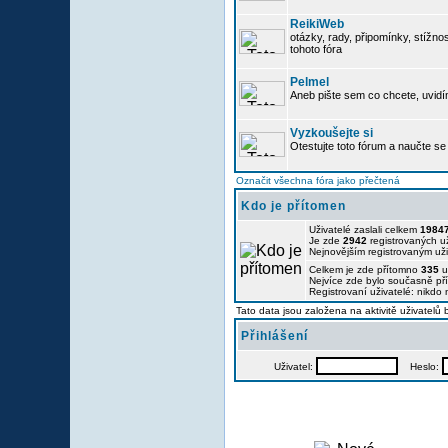
ReikiWeb
otázky, rady, připomínky, stížnos
tohoto fóra
Pelmel
Aneb pište sem co chcete, uvidí
Vyzkoušejte si
Otestujte toto fórum a naučte se 
Označit všechna fóra jako přečtená
Kdo je přítomen
Uživatelé zaslali celkem
1984
Je zde
2942
registrovaných už
Nejnovějším registrovaným už
Celkem je zde přítomno
335
u
Nejvíce zde bylo současně p
Registrovaní uživatelé: nikdo
Tato data jsou založena na aktivitě uživatelů
Přihlášení
Uživatel:
Heslo: