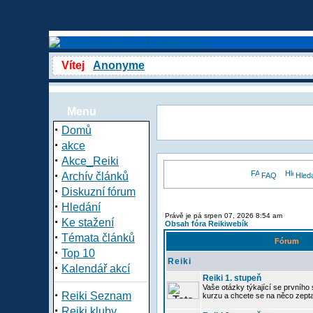
Vítej
Anonyme
Menu
·
Domů
·
akce
·
Akce_Reiki
·
Archív článků
FAQ
Hled
·
Diskuzní fórum
·
Hledání
Právě je pá srpen 07, 2026 8:54 am
·
Ke stažení
Obsah fóra Reikiwebík
·
Témata článků
Fórum
·
Top 10
Reiki
·
Kalendář akcí
Reiki 1. stupeň
Vaše otázky týkající se prvního s
·
Reiki Seznam
kurzu a chcete se na něco zept
·
Reiki kluby