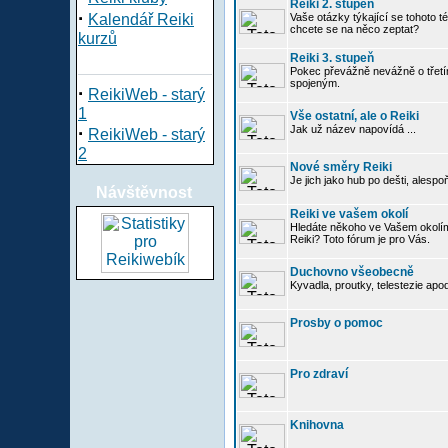
Reiki 2. stupeň
·
Kalendář Reiki
Vaše otázky týkající se tohoto té
chcete se na něco zeptat?
kurzů
Reiki 3. stupeň
Pokec převážně nevážně o třetím
spojeným.
·
ReikiWeb - starý
1
Vše ostatní, ale o Reiki
·
Jak už název napovídá ...
ReikiWeb - starý
2
Nové směry Reiki
Je jich jako hub po dešti, alespo
Návštěvnost
Reiki ve vašem okolí
Hledáte někoho ve Vašem okolí
Reiki? Toto fórum je pro Vás.
Duchovno všeobecně
Kyvadla, proutky, telestezie apo
Prosby o pomoc
Pro zdraví
Knihovna