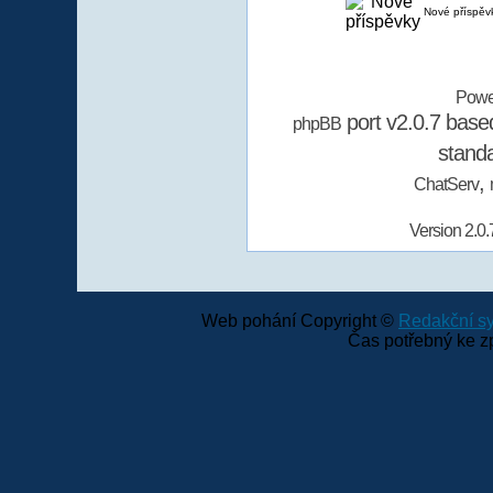
Nové příspěv
Powe
port v2.0.7 bas
phpBB
stand
,
ChatServ
Version 2.0.
Web pohání Copyright ©
Redakční 
Čas potřebný ke z