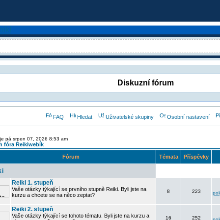
Diskuzní fórum
FAQ
Hledat
Uživatelské skupiny
Osobní nastavení
je pá srpen 07, 2026 8:53 am
 fóra Reikiwebík
Fórum
Témata
Příspěvky
ki
Reiki 1. stupeň
Vaše otázky týkající se prvního stupně Reiki. Byli jste na
8
223
po
kurzu a chcete se na něco zeptat?
Reiki 2. stupeň
Vaše otázky týkající se tohoto tématu. Byli jste na kurzu a
16
252
po