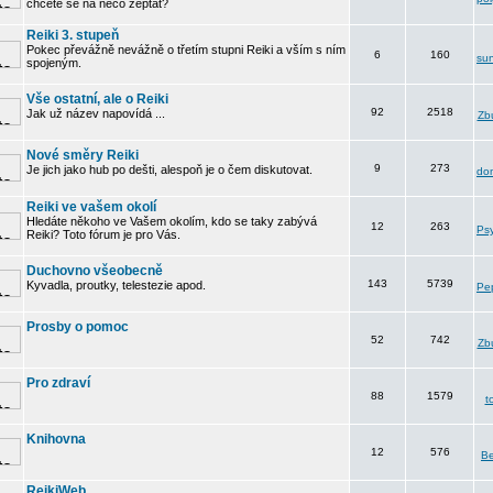
chcete se na něco zeptat?
Reiki 3. stupeň
Pokec převážně nevážně o třetím stupni Reiki a vším s ním
6
160
su
spojeným.
Vše ostatní, ale o Reiki
92
2518
Jak už název napovídá ...
Zbu
Nové směry Reiki
9
273
Je jich jako hub po dešti, alespoň je o čem diskutovat.
do
Reiki ve vašem okolí
Hledáte někoho ve Vašem okolím, kdo se taky zabývá
12
263
Psy
Reiki? Toto fórum je pro Vás.
Duchovno všeobecně
143
5739
Kyvadla, proutky, telestezie apod.
Pe
Prosby o pomoc
52
742
Zbu
Pro zdraví
88
1579
t
Knihovna
12
576
B
ReikiWeb