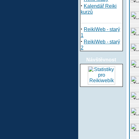
·
Kalendář Reiki
kurzů
·
ReikiWeb - starý
1
·
ReikiWeb - starý
2
Návštěvnost