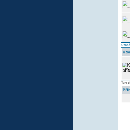
Označi
Kdo
Tato d
Při