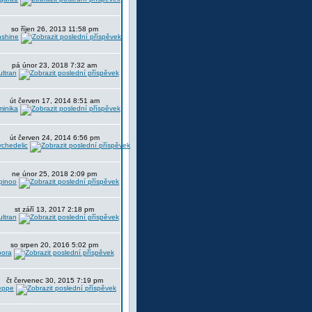
so říjen 26, 2013 11:58 pm
nshine
pá únor 23, 2018 7:32 am
ltran
út červen 17, 2014 8:51 am
minika
út červen 24, 2014 6:56 pm
chedelic
ne únor 25, 2018 2:09 pm
pinoo
st září 13, 2017 2:18 pm
ltran
so srpen 20, 2016 5:02 pm
oora
čt červenec 30, 2015 7:19 pm
eppe