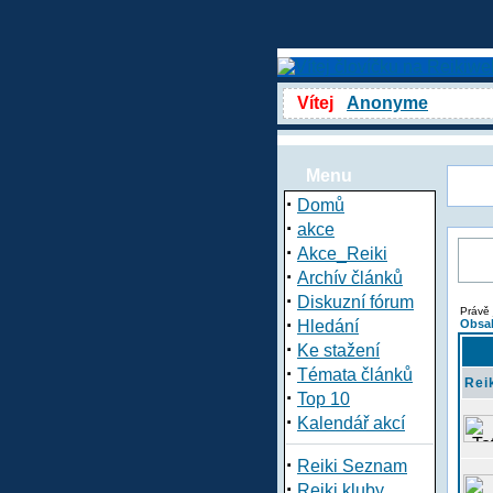
Vítej
Anonyme
Menu
·
Domů
·
akce
·
Akce_Reiki
·
Archív článků
·
Diskuzní fórum
Právě 
·
Hledání
Obsah
·
Ke stažení
·
Témata článků
Rei
·
Top 10
·
Kalendář akcí
·
Reiki Seznam
·
Reiki kluby