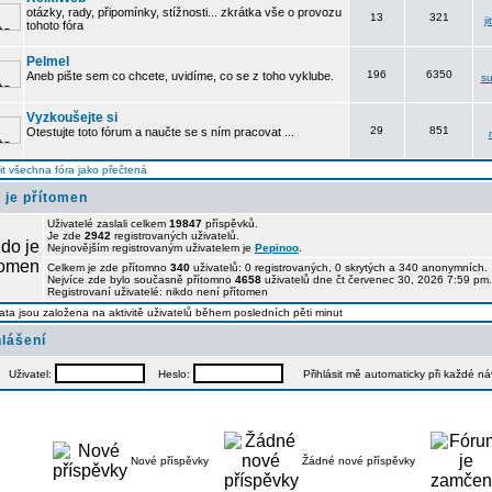
otázky, rady, připomínky, stížnosti... zkrátka vše o provozu
13
321
j
tohoto fóra
Pelmel
196
6350
Aneb pište sem co chcete, uvidíme, co se z toho vyklube.
su
Vyzkoušejte si
29
851
Otestujte toto fórum a naučte se s ním pracovat ...
t všechna fóra jako přečtená
 je přítomen
Uživatelé zaslali celkem
19847
příspěvků.
Je zde
2942
registrovaných uživatelů.
Nejnovějším registrovaným uživatelem je
Pepinoo
.
Celkem je zde přítomno
340
uživatelů: 0 registrovaných, 0 skrytých a 340 anonymních
Nejvíce zde bylo současně přítomno
4658
uživatelů dne čt červenec 30, 2026 7:59 pm.
Registrovaní uživatelé: nikdo není přítomen
ata jsou založena na aktivitě uživatelů během posledních pěti minut
hlášení
Uživatel:
Heslo:
Přihlásit mě automaticky při každé n
Nové příspěvky
Žádné nové příspěvky