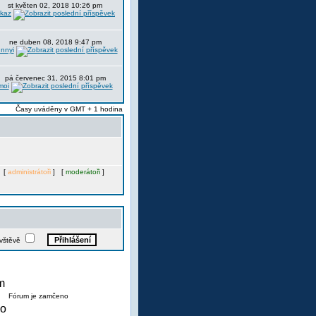
st květen 02, 2018 10:26 pm
itkaz
ne duben 08, 2018 9:47 pm
nnyi
pá červenec 31, 2015 8:01 pm
moi
Časy uváděny v GMT + 1 hodina
. [
administrátoři
] [
moderátoři
]
ávštěvě
Fórum je zamčeno