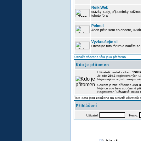
ReikiWeb
otázky, rady, připomínky, stížnos
tohoto fóra
Pelmel
Aneb pište sem co chcete, uvidí
Vyzkoušejte si
Otestujte toto fórum a naučte se 
Označit všechna fóra jako přečtená
Kdo je přítomen
Uživatelé zaslali celkem
1984
Je zde
2942
registrovaných už
Nejnovějším registrovaným už
Celkem je zde přítomno
309
u
Nejvíce zde bylo současně p
Registrovaní uživatelé: nikdo
Tato data jsou založena na aktivitě uživatelů
Přihlášení
Uživatel:
Heslo: