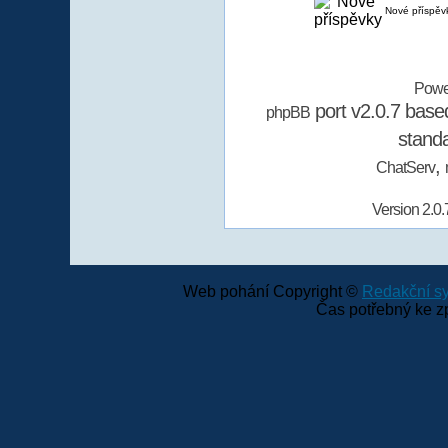
Nové příspěv
Powe
port v2.0.7 bas
phpBB
stand
,
ChatServ
Version 2.0.
Web pohání Copyright ©
Redakční 
Čas potřebný ke z