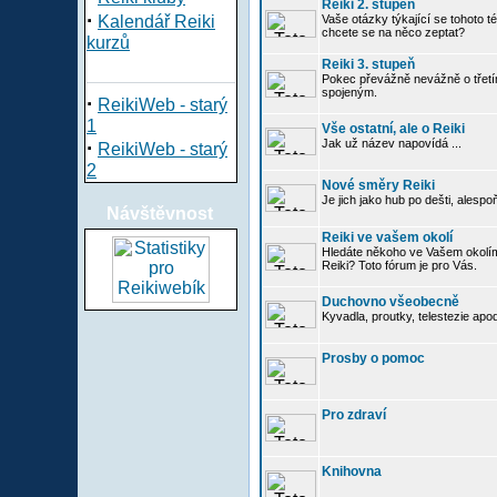
Reiki 2. stupeň
·
Kalendář Reiki
Vaše otázky týkající se tohoto té
chcete se na něco zeptat?
kurzů
Reiki 3. stupeň
Pokec převážně nevážně o třetím
spojeným.
·
ReikiWeb - starý
1
Vše ostatní, ale o Reiki
·
Jak už název napovídá ...
ReikiWeb - starý
2
Nové směry Reiki
Je jich jako hub po dešti, alespo
Návštěvnost
Reiki ve vašem okolí
Hledáte někoho ve Vašem okolí
Reiki? Toto fórum je pro Vás.
Duchovno všeobecně
Kyvadla, proutky, telestezie apo
Prosby o pomoc
Pro zdraví
Knihovna