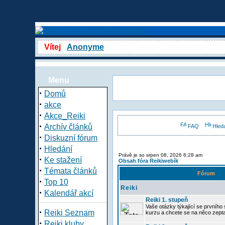
Vítej
Anonyme
Menu
·
Domů
·
akce
·
Akce_Reiki
·
Archív článků
FAQ
Hled
·
Diskuzní fórum
·
Hledání
Právě je so srpen 08, 2026 6:28 am
·
Ke stažení
Obsah fóra Reikiwebík
·
Témata článků
Fórum
·
Top 10
Reiki
·
Kalendář akcí
Reiki 1. stupeň
Vaše otázky týkající se prvního s
·
Reiki Seznam
kurzu a chcete se na něco zept
·
Reiki kluby