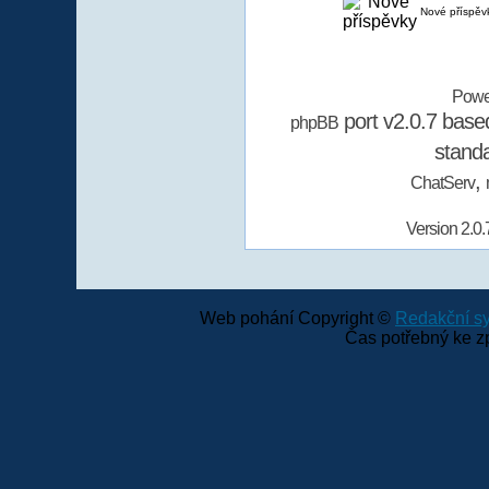
Nové příspěv
Powe
port v2.0.7 bas
phpBB
stand
,
ChatServ
Version 2.0.
Web pohání Copyright ©
Redakční 
Čas potřebný ke z