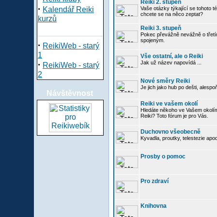
Reiki 2. stupeň
·
Kalendář Reiki
Vaše otázky týkající se tohoto té
chcete se na něco zeptat?
kurzů
Reiki 3. stupeň
Pokec převážně nevážně o třetím
spojeným.
·
ReikiWeb - starý
1
Vše ostatní, ale o Reiki
·
Jak už název napovídá ...
ReikiWeb - starý
2
Nové směry Reiki
Je jich jako hub po dešti, alespo
Návštěvnost
Reiki ve vašem okolí
Hledáte někoho ve Vašem okolí
Reiki? Toto fórum je pro Vás.
Duchovno všeobecně
Kyvadla, proutky, telestezie apo
Prosby o pomoc
Pro zdraví
Knihovna