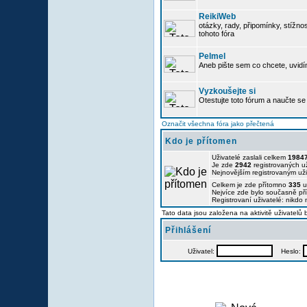
ReikiWeb
otázky, rady, připomínky, stížnos
tohoto fóra
Pelmel
Aneb pište sem co chcete, uvidí
Vyzkoušejte si
Otestujte toto fórum a naučte se 
Označit všechna fóra jako přečtená
Kdo je přítomen
Uživatelé zaslali celkem
1984
Je zde
2942
registrovaných už
Nejnovějším registrovaným už
Celkem je zde přítomno
335
u
Nejvíce zde bylo současně p
Registrovaní uživatelé: nikdo
Tato data jsou založena na aktivitě uživatelů
Přihlášení
Uživatel:
Heslo: