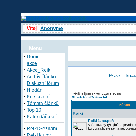
Vítej
Anonyme
Menu
·
Domů
·
akce
·
Akce_Reiki
·
Archív článků
FAQ
Hled
·
Diskuzní fórum
·
Hledání
Právě je čt srpen 06, 2026 5:50 pm
·
Ke stažení
Obsah fóra Reikiwebík
·
Témata článků
Fórum
·
Top 10
Reiki
·
Kalendář akcí
Reiki 1. stupeň
Vaše otázky týkající se prvního s
·
Reiki Seznam
kurzu a chcete se na něco zept
·
Reiki kluby