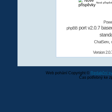
Nové příspěv
Powe
port v2.0.7 bas
phpBB
stand
,
ChatServ
Version 2.0.
Web pohání Copyright ©
Redakční 
Čas potřebný ke z