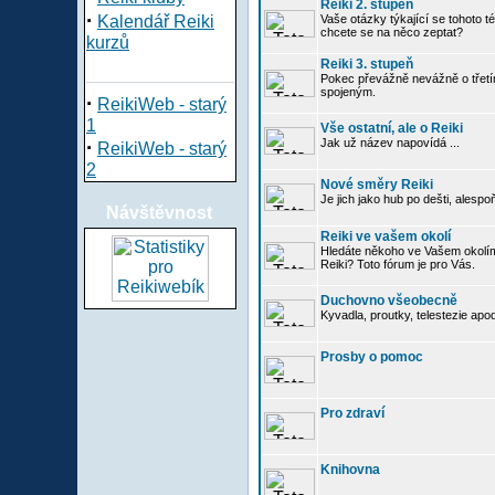
Reiki 2. stupeň
·
Kalendář Reiki
Vaše otázky týkající se tohoto té
chcete se na něco zeptat?
kurzů
Reiki 3. stupeň
Pokec převážně nevážně o třetím
spojeným.
·
ReikiWeb - starý
1
Vše ostatní, ale o Reiki
·
Jak už název napovídá ...
ReikiWeb - starý
2
Nové směry Reiki
Je jich jako hub po dešti, alespo
Návštěvnost
Reiki ve vašem okolí
Hledáte někoho ve Vašem okolí
Reiki? Toto fórum je pro Vás.
Duchovno všeobecně
Kyvadla, proutky, telestezie apo
Prosby o pomoc
Pro zdraví
Knihovna