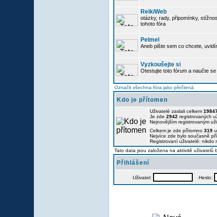
ReikiWeb
otázky, rady, připomínky, stížnos
tohoto fóra
Pelmel
Aneb pište sem co chcete, uvidí
Vyzkoušejte si
Otestujte toto fórum a naučte se 
Označit všechna fóra jako přečtená
Kdo je přítomen
Uživatelé zaslali celkem
1984
Je zde
2942
registrovaných už
Nejnovějším registrovaným už
Celkem je zde přítomno
319
u
Nejvíce zde bylo současně p
Registrovaní uživatelé: nikdo
Tato data jsou založena na aktivitě uživatelů
Přihlášení
Uživatel:
Heslo: