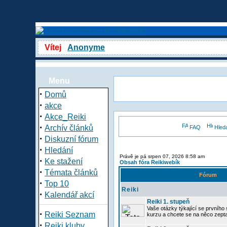
Vítej
Anonyme
Menu
·
Domů
·
akce
·
Akce_Reiki
·
Archív článků
FAQ
Hled
·
Diskuzní fórum
·
Hledání
Právě je pá srpen 07, 2026 8:58 am
·
Ke stažení
Obsah fóra Reikiwebík
·
Témata článků
Fórum
·
Top 10
Reiki
·
Kalendář akcí
Reiki 1. stupeň
Vaše otázky týkající se prvního s
·
Reiki Seznam
kurzu a chcete se na něco zept
·
Reiki kluby