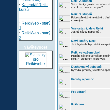
Reiki 2. stupeň
·
Kalendář Reiki
Vaše otázky týkající se tohoto té
chcete se na něco zeptat?
kurzů
Reiki 3. stupeň
Pokec převážně nevážně o třetím
spojeným.
·
ReikiWeb - starý
1
Vše ostatní, ale o Reiki
·
Jak už název napovídá ...
ReikiWeb - starý
2
Nové směry Reiki
Je jich jako hub po dešti, alespo
Návštěvnost
Reiki ve vašem okolí
Hledáte někoho ve Vašem okolí
Reiki? Toto fórum je pro Vás.
Duchovno všeobecně
Kyvadla, proutky, telestezie apo
Prosby o pomoc
Pro zdraví
Knihovna