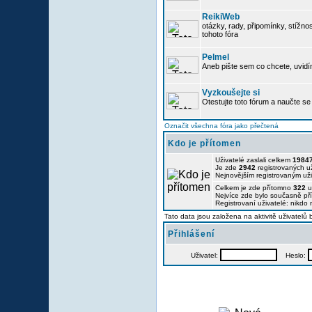
ReikiWeb
otázky, rady, připomínky, stížnos
tohoto fóra
Pelmel
Aneb pište sem co chcete, uvidí
Vyzkoušejte si
Otestujte toto fórum a naučte se 
Označit všechna fóra jako přečtená
Kdo je přítomen
Uživatelé zaslali celkem
1984
Je zde
2942
registrovaných už
Nejnovějším registrovaným už
Celkem je zde přítomno
322
u
Nejvíce zde bylo současně p
Registrovaní uživatelé: nikdo
Tato data jsou založena na aktivitě uživatelů
Přihlášení
Uživatel:
Heslo: