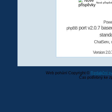
Nové příspěv
Powe
port v2.0.7 bas
phpBB
stand
,
ChatServ
Version 2.0.
Web pohání Copyright ©
Redakční 
Čas potřebný ke z