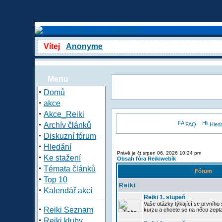
Vítej
Anonyme
Menu
·
Domů
·
akce
·
Akce_Reiki
·
Archív článků
FAQ
Hled
·
Diskuzní fórum
·
Hledání
Právě je čt srpen 06, 2026 10:24 pm
·
Ke stažení
Obsah fóra Reikiwebík
·
Témata článků
Fórum
·
Top 10
Reiki
·
Kalendář akcí
Reiki 1. stupeň
Vaše otázky týkající se prvního s
·
Reiki Seznam
kurzu a chcete se na něco zept
·
Reiki kluby