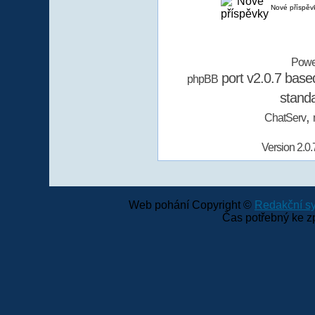
Nové příspěv
Powe
port v2.0.7 bas
phpBB
stand
,
ChatServ
Version 2.0.
Web pohání Copyright ©
Redakční 
Čas potřebný ke z