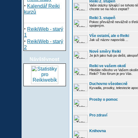
Reiki 2. stupeň
·
Kalendář Reiki
Vaše otázky týkající se tohoto té
chcete se na něco zeptat?
kurzů
Reiki 3. stupeň
Pokec převážně nevážně o třetím
spojeným.
·
ReikiWeb - starý
1
Vše ostatní, ale o Reiki
·
Jak už název napovídá ...
ReikiWeb - starý
2
Nové směry Reiki
Je jich jako hub po dešti, alespo
Návštěvnost
Reiki ve vašem okolí
Hledáte někoho ve Vašem okolí
Reiki? Toto fórum je pro Vás.
Duchovno všeobecně
Kyvadla, proutky, telestezie apo
Prosby o pomoc
Pro zdraví
Knihovna