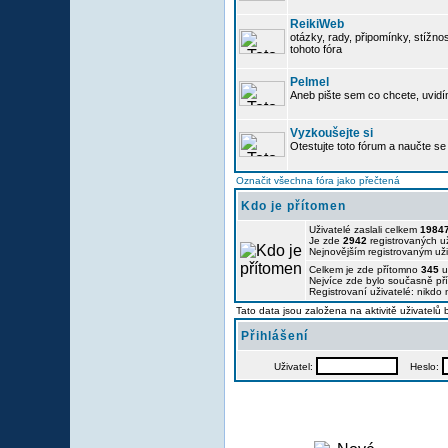
ReikiWeb
otázky, rady, připomínky, stížnos
tohoto fóra
Pelmel
Aneb pište sem co chcete, uvidí
Vyzkoušejte si
Otestujte toto fórum a naučte se 
Označit všechna fóra jako přečtená
Kdo je přítomen
Uživatelé zaslali celkem
1984
Je zde
2942
registrovaných už
Nejnovějším registrovaným už
Celkem je zde přítomno
345
u
Nejvíce zde bylo současně p
Registrovaní uživatelé: nikdo
Tato data jsou založena na aktivitě uživatelů
Přihlášení
Uživatel:
Heslo: