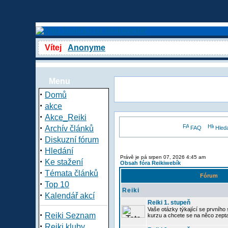
Vítej
Anonyme
Menu
·
Domů
·
akce
·
Akce_Reiki
·
Archív článků
FAQ
Hled
·
Diskuzní fórum
·
Hledání
Právě je pá srpen 07, 2026 4:45 am
·
Ke stažení
Obsah fóra Reikiwebík
·
Témata článků
Fórum
·
Top 10
Reiki
·
Kalendář akcí
Reiki 1. stupeň
Vaše otázky týkající se prvního s
·
Reiki Seznam
kurzu a chcete se na něco zept
·
Reiki kluby