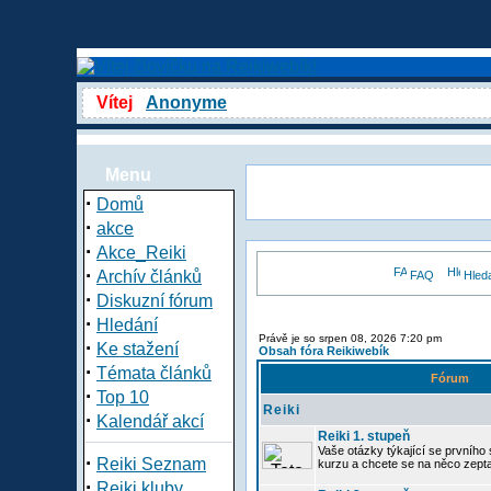
Vítej
Anonyme
Menu
·
Domů
·
akce
·
Akce_Reiki
·
Archív článků
FAQ
Hled
·
Diskuzní fórum
·
Hledání
Právě je so srpen 08, 2026 7:20 pm
·
Ke stažení
Obsah fóra Reikiwebík
·
Témata článků
Fórum
·
Top 10
Reiki
·
Kalendář akcí
Reiki 1. stupeň
Vaše otázky týkající se prvního s
·
Reiki Seznam
kurzu a chcete se na něco zept
·
Reiki kluby