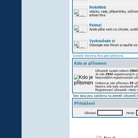
ReikiWeb
otázky, rady, připomínky, stížnos
tohoto fóra
Pelmel
Aneb pište sem co chcete, uvidí
Vyzkoušejte si
Otestujte toto fórum a naučte se 
Označit všechna fóra jako přečtená
Kdo je přítomen
Uživatelé zaslali celkem
1984
Je zde
2942
registrovaných už
Nejnovějším registrovaným už
Celkem je zde přítomno
29
uži
Nejvíce zde bylo současně p
Registrovaní uživatelé: nikdo
Tato data jsou založena na aktivitě uživatelů
Přihlášení
Uživatel:
Heslo: