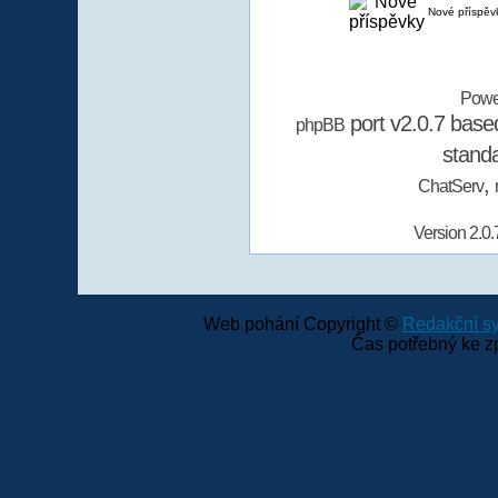
Nové příspěv
Powe
port v2.0.7 bas
phpBB
stand
,
ChatServ
Version 2.0.
Web pohání Copyright ©
Redakční 
Čas potřebný ke z