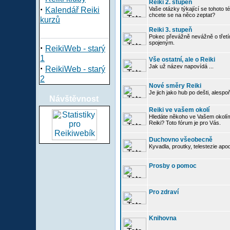
Reiki 2. stupeň
·
Kalendář Reiki
Vaše otázky týkající se tohoto té
chcete se na něco zeptat?
kurzů
Reiki 3. stupeň
Pokec převážně nevážně o třetím
spojeným.
·
ReikiWeb - starý
1
Vše ostatní, ale o Reiki
·
Jak už název napovídá ...
ReikiWeb - starý
2
Nové směry Reiki
Je jich jako hub po dešti, alespo
Návštěvnost
Reiki ve vašem okolí
Hledáte někoho ve Vašem okolí
Reiki? Toto fórum je pro Vás.
Duchovno všeobecně
Kyvadla, proutky, telestezie apo
Prosby o pomoc
Pro zdraví
Knihovna