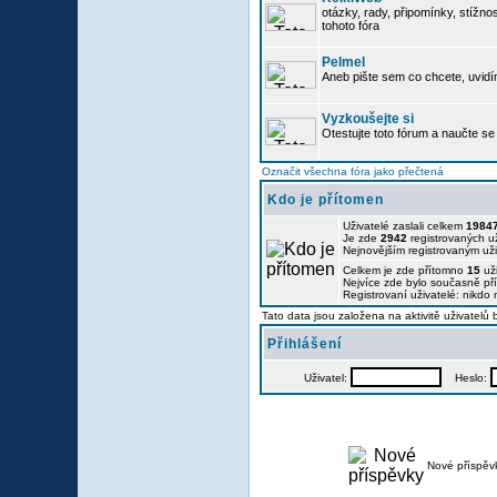
otázky, rady, připomínky, stížnos
tohoto fóra
Pelmel
Aneb pište sem co chcete, uvidí
Vyzkoušejte si
Otestujte toto fórum a naučte se 
Označit všechna fóra jako přečtená
Kdo je přítomen
Uživatelé zaslali celkem
1984
Je zde
2942
registrovaných už
Nejnovějším registrovaným už
Celkem je zde přítomno
15
uži
Nejvíce zde bylo současně p
Registrovaní uživatelé: nikdo
Tato data jsou založena na aktivitě uživatelů
Přihlášení
Uživatel:
Heslo:
Nové příspěv