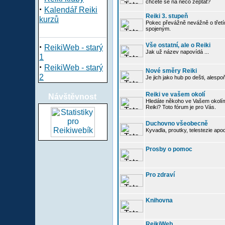
chcete se na něco zeptat?
·
Kalendář Reiki
Reiki 3. stupeň
kurzů
Pokec převážně nevážně o třetím
spojeným.
·
Vše ostatní, ale o Reiki
ReikiWeb - starý
Jak už název napovídá ...
1
·
ReikiWeb - starý
Nové směry Reiki
2
Je jich jako hub po dešti, alespo
Reiki ve vašem okolí
Návštěvnost
Hledáte někoho ve Vašem okolí
Reiki? Toto fórum je pro Vás.
Duchovno všeobecně
Kyvadla, proutky, telestezie apo
Prosby o pomoc
Pro zdraví
Knihovna
ReikiWeb