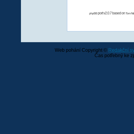
port v2.0.7 based on
phpBB
Tom Nit
Web pohání Copyright ©
Redakční 
Čas potřebný ke z