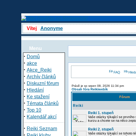
Vítej
Anonyme
Menu
·
Domů
·
akce
·
Akce_Reiki
FAQ
Hled
·
Archív článků
·
Diskuzní fórum
Právě je so srpen 08, 2026 11:34 pm
·
Hledání
Obsah fóra Reikiwebík
·
Ke stažení
Fórum
·
Témata článků
Reiki
·
Top 10
Reiki 1. stupeň
·
Kalendář akcí
Vaše otázky týkající se prvního s
kurzu a chcete se na něco zept
·
Reiki Seznam
Reiki 2. stupeň
Vaše otázky týkající se tohoto té
·
Reiki kluby