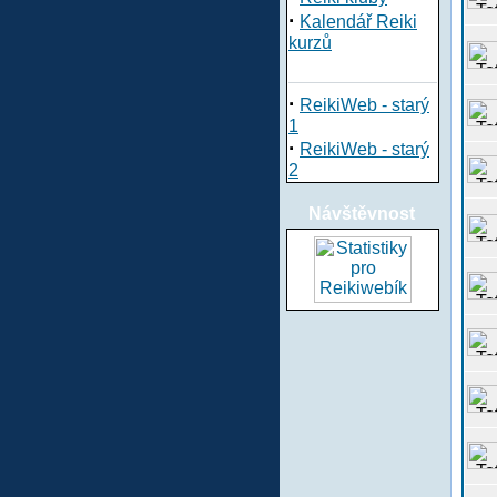
·
Kalendář Reiki
kurzů
·
ReikiWeb - starý
1
·
ReikiWeb - starý
2
Návštěvnost