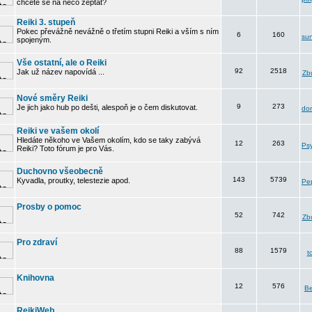
chcete se na něco zeptat?
Reiki 3. stupeň
Pokec převážně nevážně o třetím stupni Reiki a vším s ním
6
160
su
spojeným.
Vše ostatní, ale o Reiki
92
2518
Jak už název napovídá ...
Zbu
Nové směry Reiki
9
273
Je jich jako hub po dešti, alespoň je o čem diskutovat.
do
Reiki ve vašem okolí
Hledáte někoho ve Vašem okolím, kdo se taky zabývá
12
263
Psy
Reiki? Toto fórum je pro Vás.
Duchovno všeobecně
143
5739
Kyvadla, proutky, telestezie apod.
Pe
Prosby o pomoc
52
742
Zbu
Pro zdraví
88
1579
t
Knihovna
12
576
B
ReikiWeb