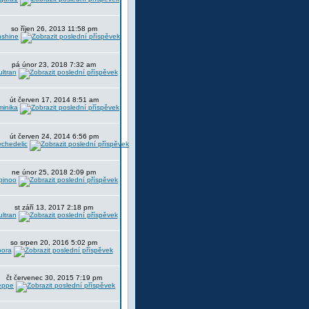
so říjen 26, 2013 11:58 pm
nshine
pá únor 23, 2018 7:32 am
ltran
út červen 17, 2014 8:51 am
minika
út červen 24, 2014 6:56 pm
chedelic
ne únor 25, 2018 2:09 pm
pinoo
st září 13, 2017 2:18 pm
ltran
so srpen 20, 2016 5:02 pm
oora
čt červenec 30, 2015 7:19 pm
eppe