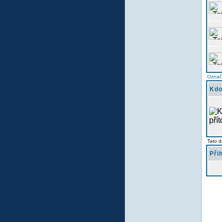
Označi
Kdo
Tato d
Při