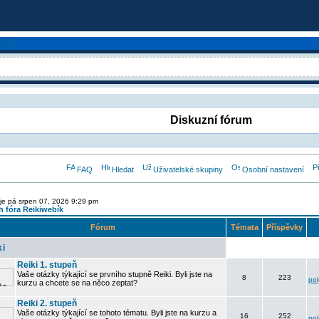
Diskuzní fórum
FAQ
Hledat
Uživatelské skupiny
Osobní nastavení
je pá srpen 07, 2026 9:29 pm
 fóra Reikiwebík
Fórum
Témata
Příspěvky
ki
Reiki 1. stupeň
Vaše otázky týkající se prvního stupně Reiki. Byli jste na
8
223
po
kurzu a chcete se na něco zeptat?
Reiki 2. stupeň
Vaše otázky týkající se tohoto tématu. Byli jste na kurzu a
16
252
po