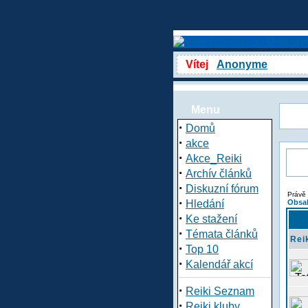
Vítej
Anonyme
Menu
·
Domů
·
akce
·
Akce_Reiki
·
Archív článků
·
Diskuzní fórum
Právě 
·
Hledání
Obsah
·
Ke stažení
·
Témata článků
Rei
·
Top 10
·
Kalendář akcí
·
Reiki Seznam
·
Reiki kluby