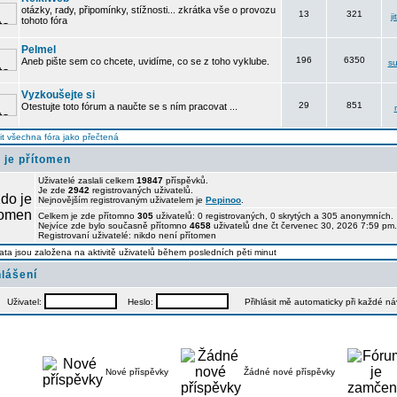
otázky, rady, připomínky, stížnosti... zkrátka vše o provozu
13
321
j
tohoto fóra
Pelmel
196
6350
Aneb pište sem co chcete, uvidíme, co se z toho vyklube.
su
Vyzkoušejte si
29
851
Otestujte toto fórum a naučte se s ním pracovat ...
t všechna fóra jako přečtená
 je přítomen
Uživatelé zaslali celkem
19847
příspěvků.
Je zde
2942
registrovaných uživatelů.
Nejnovějším registrovaným uživatelem je
Pepinoo
.
Celkem je zde přítomno
305
uživatelů: 0 registrovaných, 0 skrytých a 305 anonymních
Nejvíce zde bylo současně přítomno
4658
uživatelů dne čt červenec 30, 2026 7:59 pm.
Registrovaní uživatelé: nikdo není přítomen
ata jsou založena na aktivitě uživatelů během posledních pěti minut
hlášení
Uživatel:
Heslo:
Přihlásit mě automaticky při každé n
Nové příspěvky
Žádné nové příspěvky