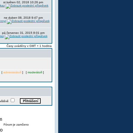
st květen 02, 2018 10:26 pm
itkaz
ne duben 08, 2018 9:47 pm
nnyi
pá červenec 31, 2015 8:01 pm
moi
Časy uváděny v GMT + 1 hodina
. [
administrátoři
] [
moderátoři
]
ávštěvě
Fórum je zamčeno