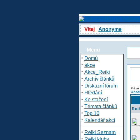
Vítej
Anonyme
Menu
·
Domů
·
akce
·
Akce_Reiki
·
Archív článků
·
Diskuzní fórum
Právě 
·
Hledání
Obsah
·
Ke stažení
·
Témata článků
Rei
·
Top 10
·
Kalendář akcí
·
Reiki Seznam
·
Reiki kluby