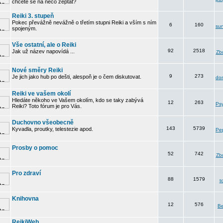
chcete se na něco zeptat?
Reiki 3. stupeň
Pokec převážně nevážně o třetím stupni Reiki a vším s ním
6
160
su
spojeným.
Vše ostatní, ale o Reiki
92
2518
Jak už název napovídá ...
Zbu
Nové směry Reiki
9
273
Je jich jako hub po dešti, alespoň je o čem diskutovat.
do
Reiki ve vašem okolí
Hledáte někoho ve Vašem okolím, kdo se taky zabývá
12
263
Psy
Reiki? Toto fórum je pro Vás.
Duchovno všeobecně
143
5739
Kyvadla, proutky, telestezie apod.
Pe
Prosby o pomoc
52
742
Zbu
Pro zdraví
88
1579
t
Knihovna
12
576
B
ReikiWeb