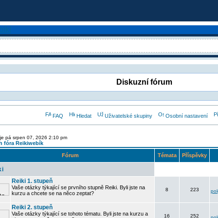
Diskuzní fórum
FAQ
Hledat
Uživatelské skupiny
Osobní nastavení
je pá srpen 07, 2026 2:10 pm
 fóra Reikiwebík
Fórum
Témata
Příspěvky
ki
Reiki 1. stupeň
Vaše otázky týkající se prvního stupně Reiki. Byli jste na
8
223
po
kurzu a chcete se na něco zeptat?
Reiki 2. stupeň
Vaše otázky týkající se tohoto tématu. Byli jste na kurzu a
16
252
po