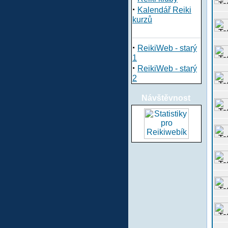
·
Kalendář Reiki
kurzů
·
ReikiWeb - starý
1
·
ReikiWeb - starý
2
Návštěvnost