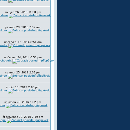
so říjen 26, 2013 11:58 pm
nshine
pá únor 23, 2018 7:32 am
ltran
út červen 17, 2014 8:51 am
minika
út červen 24, 2014 6:56 pm
chedelic
ne únor 25, 2018 2:09 pm
pinoo
st září 13, 2017 2:18 pm
ltran
so srpen 20, 2016 5:02 pm
oora
čt červenec 30, 2015 7:19 pm
eppe