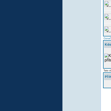
Označi
Kdo
Tato d
Při