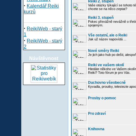
Reiki 2. stupeň
·
Kalendář Reiki
Vaše otázky týkající se tohoto té
chcete se na něco zeptat?
kurzů
Reiki 3. stupeň
Pokec převážně nevážně o třetím
spojeným.
·
ReikiWeb - starý
1
Vše ostatní, ale o Reiki
·
Jak už název napovídá ...
ReikiWeb - starý
2
Nové směry Reiki
Je jich jako hub po dešti, alespo
Návštěvnost
Reiki ve vašem okolí
Hledáte někoho ve Vašem okolí
Reiki? Toto fórum je pro Vás.
Duchovno všeobecně
Kyvadla, proutky, telestezie apo
Prosby o pomoc
Pro zdraví
Knihovna