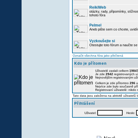
ReikiWeb
otázky, rady, připomínky, stížnos
tohoto fóra
Pelmel
Aneb pište sem co chcete, uvidí
Vyzkoušejte si
Otestujte toto fórum a naučte se 
Označit všechna fóra jako přečtená
Kdo je přítomen
Uživatelé zaslali celkem
1984
Je zde
2942
registrovaných už
Nejnovějším registrovaným už
Celkem je zde přítomno
296
u
Nejvíce zde bylo současně p
Registrovaní uživatelé: nikdo
Tato data jsou založena na aktivitě uživatelů
Přihlášení
Uživatel:
Heslo: