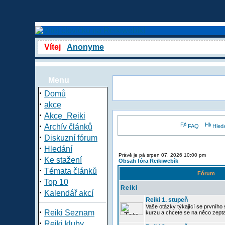
Vítej
Anonyme
Menu
·
Domů
·
akce
·
Akce_Reiki
·
Archív článků
FAQ
Hled
·
Diskuzní fórum
·
Hledání
Právě je pá srpen 07, 2026 10:00 pm
·
Ke stažení
Obsah fóra Reikiwebík
·
Témata článků
Fórum
·
Top 10
Reiki
·
Kalendář akcí
Reiki 1. stupeň
Vaše otázky týkající se prvního s
·
Reiki Seznam
kurzu a chcete se na něco zept
·
Reiki kluby