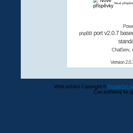
Nové příspěv
Powe
port v2.0.7 bas
phpBB
stand
,
ChatServ
Version 2.0.
Web pohání Copyright ©
Redakční 
Čas potřebný ke z