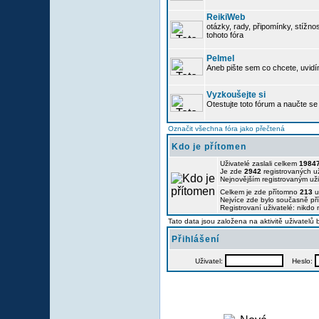
ReikiWeb
otázky, rady, připomínky, stížnos
tohoto fóra
Pelmel
Aneb pište sem co chcete, uvidí
Vyzkoušejte si
Otestujte toto fórum a naučte se 
Označit všechna fóra jako přečtená
Kdo je přítomen
Uživatelé zaslali celkem
1984
Je zde
2942
registrovaných už
Nejnovějším registrovaným už
Celkem je zde přítomno
213
u
Nejvíce zde bylo současně p
Registrovaní uživatelé: nikdo
Tato data jsou založena na aktivitě uživatelů
Přihlášení
Uživatel:
Heslo: