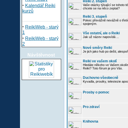
Reiki 2. stupeň
·
Kalendář Reiki
Vaše otázky týkající se tohoto té
chcete se na něco zeptat?
kurzů
Reiki 3. stupeň
Pokec převážně nevážně o třetím
spojeným.
·
ReikiWeb - starý
1
Vše ostatní, ale o Reiki
·
Jak už název napovídá ...
ReikiWeb - starý
2
Nové směry Reiki
Je jich jako hub po dešti, alespo
Návštěvnost
Reiki ve vašem okolí
Hledáte někoho ve Vašem okolí
Reiki? Toto fórum je pro Vás.
Duchovno všeobecně
Kyvadla, proutky, telestezie apo
Prosby o pomoc
Pro zdraví
Knihovna