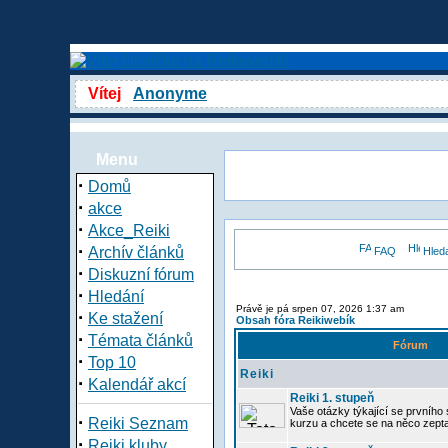
Vítej
Anonyme
Menu
·
Domů
·
akce
·
Akce_Reiki
·
Archív článků
FAQ
Hled
·
Diskuzní fórum
·
Hledání
Právě je pá srpen 07, 2026 1:37 am
·
Ke stažení
Obsah fóra Reikiwebík
·
Témata článků
Fórum
·
Top 10
Reiki
·
Kalendář akcí
Reiki 1. stupeň
Vaše otázky týkající se prvního s
·
Reiki Seznam
kurzu a chcete se na něco zept
·
Reiki kluby