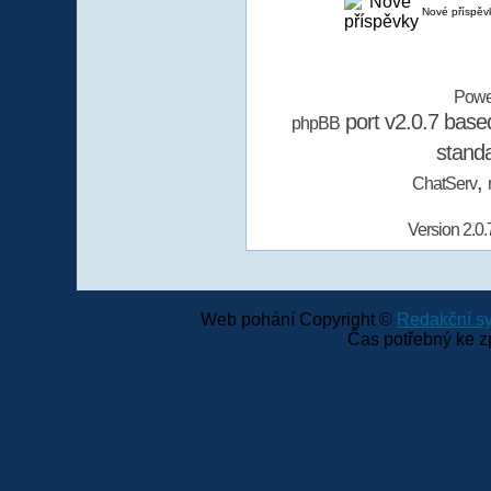
Nové příspěv
Powe
port v2.0.7 bas
phpBB
stand
,
ChatServ
Version 2.0.
Web pohání Copyright ©
Redakční 
Čas potřebný ke z