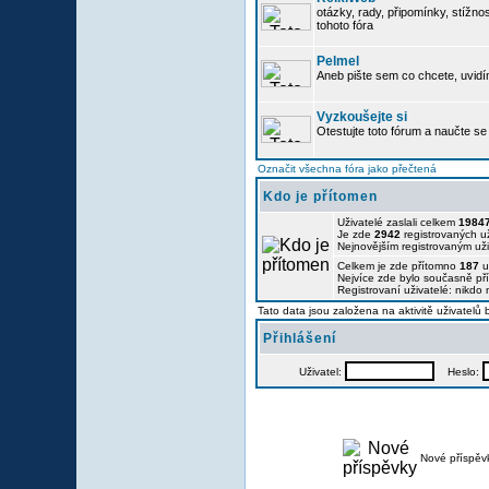
otázky, rady, připomínky, stížnos
tohoto fóra
Pelmel
Aneb pište sem co chcete, uvidí
Vyzkoušejte si
Otestujte toto fórum a naučte se 
Označit všechna fóra jako přečtená
Kdo je přítomen
Uživatelé zaslali celkem
1984
Je zde
2942
registrovaných už
Nejnovějším registrovaným už
Celkem je zde přítomno
187
u
Nejvíce zde bylo současně p
Registrovaní uživatelé: nikdo
Tato data jsou založena na aktivitě uživatelů
Přihlášení
Uživatel:
Heslo:
Nové příspěv