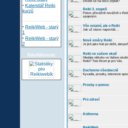
chcete se na něco zeptat?
·
Kalendář Reiki
Reiki 3. stupeň
kurzů
Pokec převážně nevážně o třetím
spojeným.
·
Vše ostatní, ale o Reiki
ReikiWeb - starý
Jak už název napovídá ...
1
·
ReikiWeb - starý
Nové směry Reiki
2
Je jich jako hub po dešti, alespo
Reiki ve vašem okolí
Návštěvnost
Hledáte někoho ve Vašem okolí
Reiki? Toto fórum je pro Vás.
Duchovno všeobecně
Kyvadla, proutky, telestezie apo
Prosby o pomoc
Pro zdraví
Knihovna
ReikiWeb