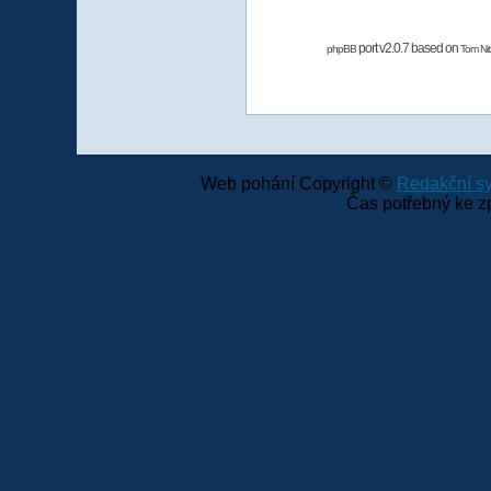
port v2.0.7 based on
phpBB
Tom Nit
Web pohání Copyright ©
Redakční 
Čas potřebný ke z