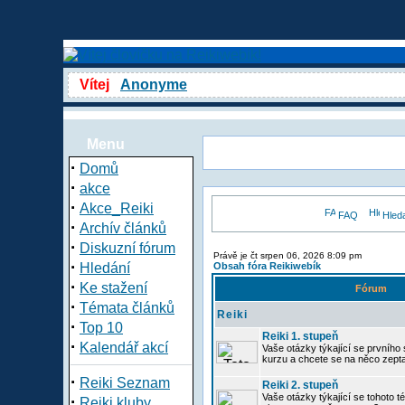
Vítej
Anonyme
Menu
·
Domů
·
akce
·
Akce_Reiki
FAQ
Hled
·
Archív článků
·
Diskuzní fórum
Právě je čt srpen 06, 2026 8:09 pm
·
Hledání
Obsah fóra Reikiwebík
·
Ke stažení
Fórum
·
Témata článků
Reiki
·
Top 10
Reiki 1. stupeň
·
Kalendář akcí
Vaše otázky týkající se prvního s
kurzu a chcete se na něco zept
·
Reiki Seznam
Reiki 2. stupeň
Vaše otázky týkající se tohoto té
·
Reiki kluby