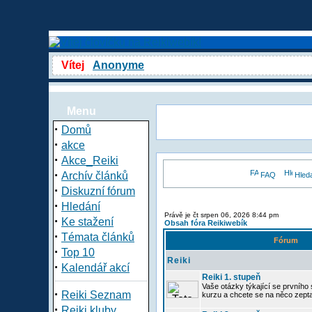
Vítej
Anonyme
Menu
·
Domů
·
akce
·
Akce_Reiki
·
Archív článků
FAQ
Hled
·
Diskuzní fórum
·
Hledání
Právě je čt srpen 06, 2026 8:44 pm
·
Ke stažení
Obsah fóra Reikiwebík
·
Témata článků
Fórum
·
Top 10
Reiki
·
Kalendář akcí
Reiki 1. stupeň
Vaše otázky týkající se prvního s
·
Reiki Seznam
kurzu a chcete se na něco zept
·
Reiki kluby