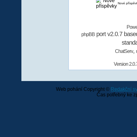
Nové příspěv
Powe
port v2.0.7 bas
phpBB
stand
,
ChatServ
Version 2.0.
Web pohání Copyright ©
Redakční 
Čas potřebný ke z