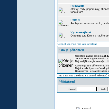
ReikiWeb
otázky, rady, připomínky, stížnos
tohoto fóra
Pelmel
Aneb pište sem co chcete, uvidí
Vyzkoušejte si
Otestujte toto fórum a naučte se 
Označit všechna fóra jako přečtená
Kdo je přítomen
Uživatelé zaslali celkem
1984
Je zde
2942
registrovaných už
Nejnovějším registrovaným už
Celkem je zde přítomno
403
u
Nejvíce zde bylo současně p
Registrovaní uživatelé: nikdo
Tato data jsou založena na aktivitě uživatelů
Přihlášení
Uživatel:
Heslo: