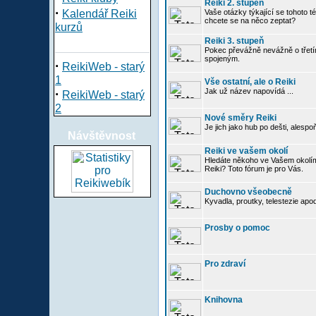
Reiki 2. stupeň
·
Kalendář Reiki
Vaše otázky týkající se tohoto té
chcete se na něco zeptat?
kurzů
Reiki 3. stupeň
Pokec převážně nevážně o třetím
spojeným.
·
ReikiWeb - starý
1
Vše ostatní, ale o Reiki
·
Jak už název napovídá ...
ReikiWeb - starý
2
Nové směry Reiki
Je jich jako hub po dešti, alespo
Návštěvnost
Reiki ve vašem okolí
Hledáte někoho ve Vašem okolí
Reiki? Toto fórum je pro Vás.
Duchovno všeobecně
Kyvadla, proutky, telestezie apo
Prosby o pomoc
Pro zdraví
Knihovna