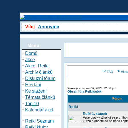
Vítej
Anonyme
Menu
·
Domů
·
akce
·
Akce_Reiki
·
Archív článků
FAQ
Hled
·
Diskuzní fórum
·
Hledání
Právě je čt srpen 06, 2026 12:58 pm
·
Ke stažení
Obsah fóra Reikiwebík
·
Témata článků
Fórum
·
Top 10
Reiki
·
Kalendář akcí
Reiki 1. stupeň
Vaše otázky týkající se prvního s
·
Reiki Seznam
kurzu a chcete se na něco zept
·
Reiki kluby