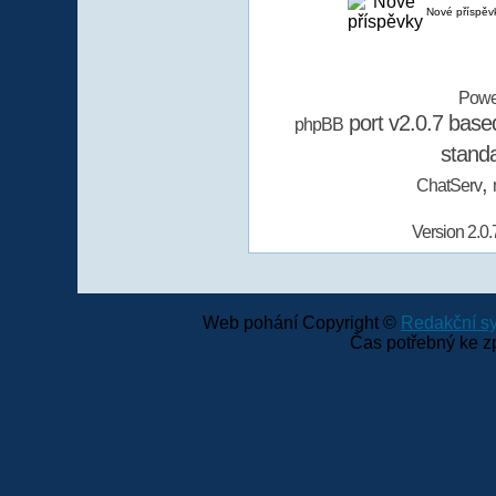
Nové příspěv
Powe
port v2.0.7 bas
phpBB
stand
,
ChatServ
Version 2.0.
Web pohání Copyright ©
Redakční 
Čas potřebný ke z