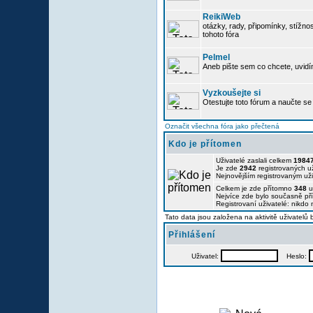
ReikiWeb
otázky, rady, připomínky, stížnos
tohoto fóra
Pelmel
Aneb pište sem co chcete, uvidí
Vyzkoušejte si
Otestujte toto fórum a naučte se 
Označit všechna fóra jako přečtená
Kdo je přítomen
Uživatelé zaslali celkem
1984
Je zde
2942
registrovaných už
Nejnovějším registrovaným už
Celkem je zde přítomno
348
u
Nejvíce zde bylo současně p
Registrovaní uživatelé: nikdo
Tato data jsou založena na aktivitě uživatelů
Přihlášení
Uživatel:
Heslo: