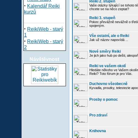
Reiki 2. stupeň
·
Kalendář Reiki
Vaše otázky týkající se tohoto té
chcete se na něco zeptat?
kurzů
Reiki 3. stupeň
Pokec převážně nevážně o třetím
spojeným.
·
ReikiWeb - starý
1
Vše ostatní, ale o Reiki
·
Jak už název napovídá ...
ReikiWeb - starý
2
Nové směry Reiki
Je jich jako hub po dešti, alespo
Návštěvnost
Reiki ve vašem okolí
Hledáte někoho ve Vašem okolí
Reiki? Toto fórum je pro Vás.
Duchovno všeobecně
Kyvadla, proutky, telestezie apo
Prosby o pomoc
Pro zdraví
Knihovna