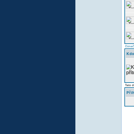
Označi
Kdo
Tato d
Při