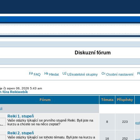
Diskuzní fórum
FAQ
Hledat
Uživatelské skupiny
Osobní nastavení
je čt srpen 06, 2026 5:43 am
 fóra Reikiwebík
Fórum
Témata
Příspěvky
ki
Reiki 1. stupeň
Vaše otázky týkající se prvního stupně Reiki. Byli jste na
8
223
po
kurzu a chcete se na něco zeptat?
Reiki 2. stupeň
Vaše otázky týkající se tohoto tématu. Byli jste na kurzu a
16
252
po