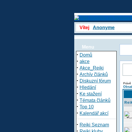
Vítej
Anonyme
Menu
·
Domů
·
akce
·
Akce_Reiki
·
Archív článků
·
Diskuzní fórum
Právě 
·
Hledání
Obsah
·
Ke stažení
·
Témata článků
Rei
·
Top 10
·
Kalendář akcí
·
Reiki Seznam
·
Reiki kluby