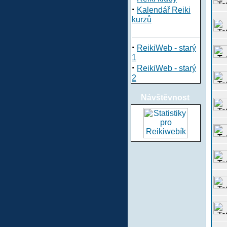
·
Kalendář Reiki
kurzů
·
ReikiWeb - starý
1
·
ReikiWeb - starý
2
Návštěvnost