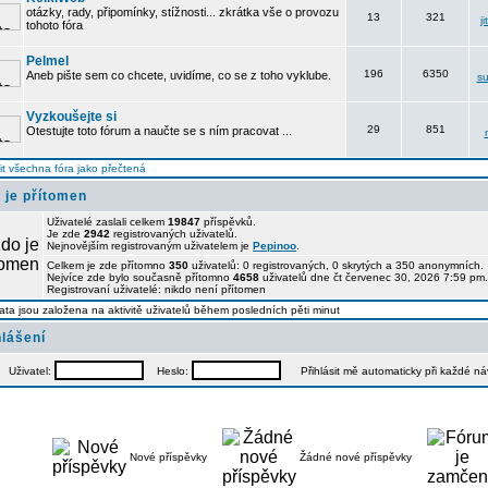
otázky, rady, připomínky, stížnosti... zkrátka vše o provozu
13
321
j
tohoto fóra
Pelmel
196
6350
Aneb pište sem co chcete, uvidíme, co se z toho vyklube.
su
Vyzkoušejte si
29
851
Otestujte toto fórum a naučte se s ním pracovat ...
t všechna fóra jako přečtená
 je přítomen
Uživatelé zaslali celkem
19847
příspěvků.
Je zde
2942
registrovaných uživatelů.
Nejnovějším registrovaným uživatelem je
Pepinoo
.
Celkem je zde přítomno
350
uživatelů: 0 registrovaných, 0 skrytých a 350 anonymních
Nejvíce zde bylo současně přítomno
4658
uživatelů dne čt červenec 30, 2026 7:59 pm.
Registrovaní uživatelé: nikdo není přítomen
ata jsou založena na aktivitě uživatelů během posledních pěti minut
hlášení
Uživatel:
Heslo:
Přihlásit mě automaticky při každé n
Nové příspěvky
Žádné nové příspěvky