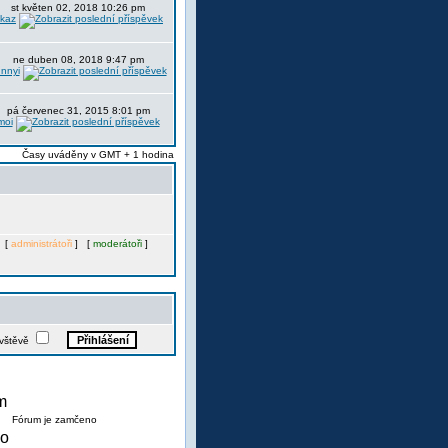
st květen 02, 2018 10:26 pm
itkaz
ne duben 08, 2018 9:47 pm
nnyi
pá červenec 31, 2015 8:01 pm
moi
Časy uváděny v GMT + 1 hodina
. [
administrátoři
] [
moderátoři
]
ávštěvě
Fórum je zamčeno