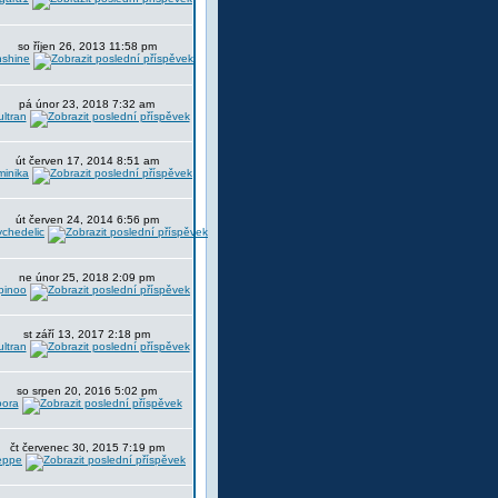
so říjen 26, 2013 11:58 pm
nshine
pá únor 23, 2018 7:32 am
ltran
út červen 17, 2014 8:51 am
minika
út červen 24, 2014 6:56 pm
chedelic
ne únor 25, 2018 2:09 pm
pinoo
st září 13, 2017 2:18 pm
ltran
so srpen 20, 2016 5:02 pm
oora
čt červenec 30, 2015 7:19 pm
eppe