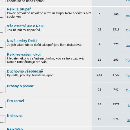
chcete se na něco zeptat?
Reiki 3. stupeň
Pokec převážně nevážně o třetím stupni Reiki a vším s ním
6
160
su
spojeným.
Vše ostatní, ale o Reiki
92
2518
Jak už název napovídá ...
Zbu
Nové směry Reiki
9
273
Je jich jako hub po dešti, alespoň je o čem diskutovat.
do
Reiki ve vašem okolí
Hledáte někoho ve Vašem okolím, kdo se taky zabývá
12
263
Psy
Reiki? Toto fórum je pro Vás.
Duchovno všeobecně
143
5739
Kyvadla, proutky, telestezie apod.
Pe
Prosby o pomoc
52
742
Zbu
Pro zdraví
88
1579
t
Knihovna
12
576
B
ReikiWeb