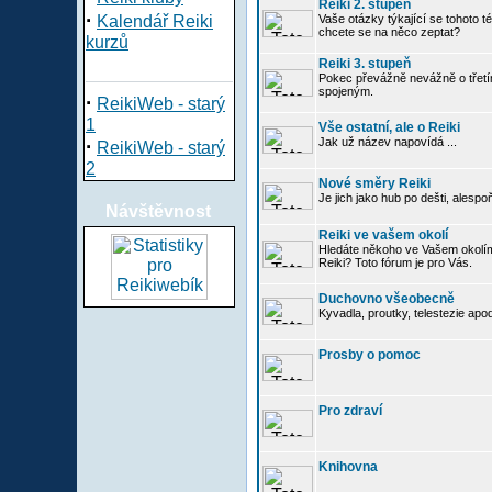
Reiki 2. stupeň
·
Kalendář Reiki
Vaše otázky týkající se tohoto té
chcete se na něco zeptat?
kurzů
Reiki 3. stupeň
Pokec převážně nevážně o třetím
spojeným.
·
ReikiWeb - starý
1
Vše ostatní, ale o Reiki
·
Jak už název napovídá ...
ReikiWeb - starý
2
Nové směry Reiki
Je jich jako hub po dešti, alespo
Návštěvnost
Reiki ve vašem okolí
Hledáte někoho ve Vašem okolí
Reiki? Toto fórum je pro Vás.
Duchovno všeobecně
Kyvadla, proutky, telestezie apo
Prosby o pomoc
Pro zdraví
Knihovna