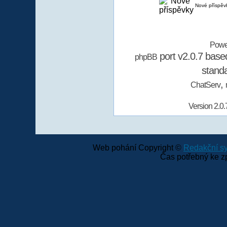
Nové příspěv
Powe
port v2.0.7 bas
phpBB
stand
,
ChatServ
Version 2.0.
Web pohání Copyright ©
Redakční 
Čas potřebný ke z