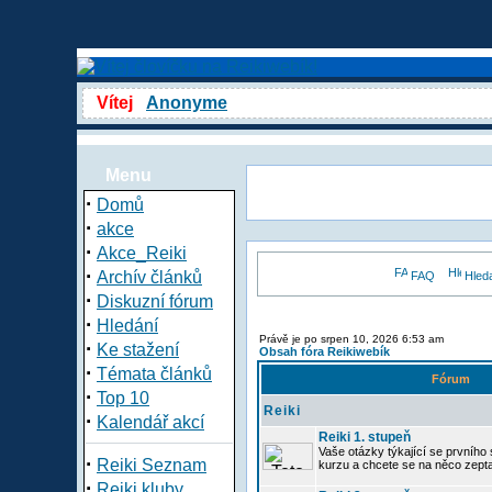
Vítej
Anonyme
Menu
·
Domů
·
akce
·
Akce_Reiki
·
Archív článků
FAQ
Hled
·
Diskuzní fórum
·
Hledání
Právě je po srpen 10, 2026 6:53 am
·
Ke stažení
Obsah fóra Reikiwebík
·
Témata článků
Fórum
·
Top 10
Reiki
·
Kalendář akcí
Reiki 1. stupeň
Vaše otázky týkající se prvního s
·
Reiki Seznam
kurzu a chcete se na něco zept
·
Reiki kluby