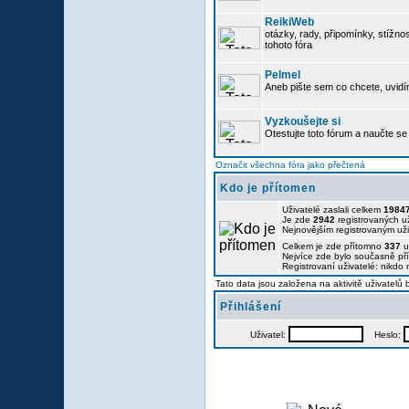
ReikiWeb
otázky, rady, připomínky, stížnos
tohoto fóra
Pelmel
Aneb pište sem co chcete, uvidí
Vyzkoušejte si
Otestujte toto fórum a naučte se 
Označit všechna fóra jako přečtená
Kdo je přítomen
Uživatelé zaslali celkem
1984
Je zde
2942
registrovaných už
Nejnovějším registrovaným už
Celkem je zde přítomno
337
u
Nejvíce zde bylo současně p
Registrovaní uživatelé: nikdo
Tato data jsou založena na aktivitě uživatelů
Přihlášení
Uživatel:
Heslo: