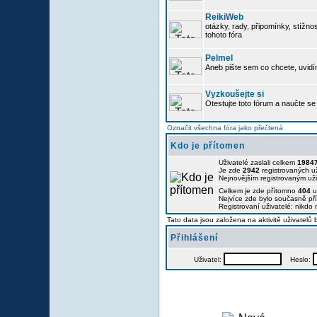
ReikiWeb
otázky, rady, připomínky, stížnos
tohoto fóra
Pelmel
Aneb pište sem co chcete, uvidí
Vyzkoušejte si
Otestujte toto fórum a naučte se 
Označit všechna fóra jako přečtená
Kdo je přítomen
Uživatelé zaslali celkem
1984
Je zde
2942
registrovaných už
Nejnovějším registrovaným už
Celkem je zde přítomno
404
u
Nejvíce zde bylo současně p
Registrovaní uživatelé: nikdo
Tato data jsou založena na aktivitě uživatelů
Přihlášení
Uživatel:
Heslo: