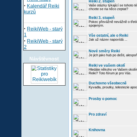
Reiki 2. stupeň
·
Kalendář Reiki
Vaše otázky týkající se tohoto té
chcete se na něco zeptat?
kurzů
Reiki 3. stupeň
Pokec převážně nevážně o třetím
spojeným.
·
ReikiWeb - starý
1
Vše ostatní, ale o Reiki
·
Jak už název napovídá ...
ReikiWeb - starý
2
Nové směry Reiki
Je jich jako hub po dešti, alespo
Návštěvnost
Reiki ve vašem okolí
Hledáte někoho ve Vašem okolí
Reiki? Toto fórum je pro Vás.
Duchovno všeobecně
Kyvadla, proutky, telestezie apo
Prosby o pomoc
Pro zdraví
Knihovna