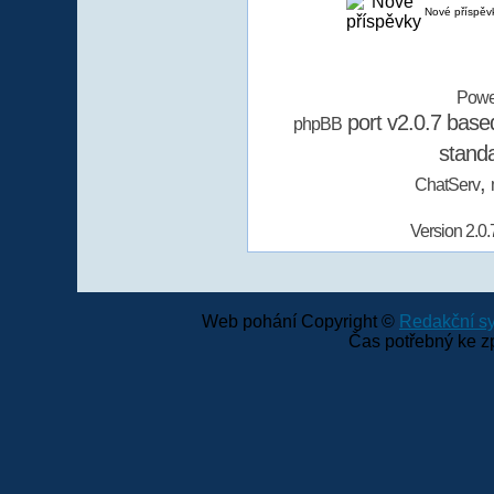
Nové příspěv
Powe
port v2.0.7 bas
phpBB
stand
,
ChatServ
Version 2.0.
Web pohání Copyright ©
Redakční 
Čas potřebný ke z