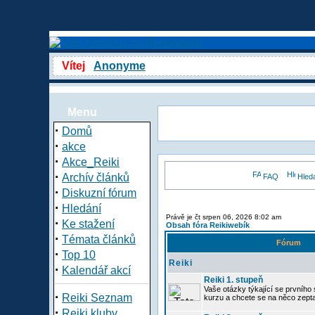
Vítej
Anonyme
Menu
·
Domů
·
akce
·
Akce_Reiki
·
Archív článků
FAQ
Hled
·
Diskuzní fórum
·
Hledání
Právě je čt srpen 06, 2026 8:02 am
·
Ke stažení
Obsah fóra Reikiwebík
·
Témata článků
Fórum
·
Top 10
Reiki
·
Kalendář akcí
Reiki 1. stupeň
Vaše otázky týkající se prvního s
·
Reiki Seznam
kurzu a chcete se na něco zept
·
Reiki kluby