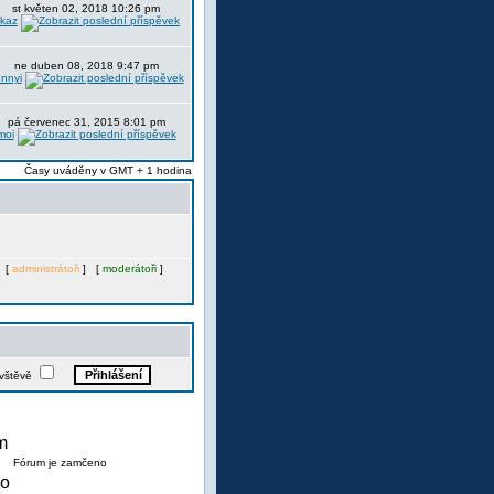
st květen 02, 2018 10:26 pm
itkaz
ne duben 08, 2018 9:47 pm
nnyi
pá červenec 31, 2015 8:01 pm
moi
Časy uváděny v GMT + 1 hodina
. [
administrátoři
] [
moderátoři
]
ávštěvě
Fórum je zamčeno