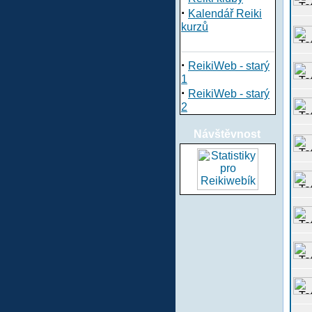
·
Kalendář Reiki
kurzů
·
ReikiWeb - starý
1
·
ReikiWeb - starý
2
Návštěvnost