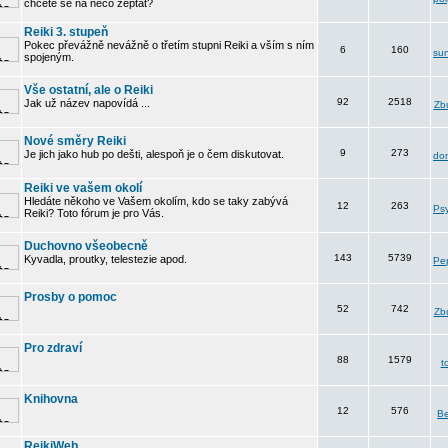
chcete se na něco zeptat?
Reiki 3. stupeň
Pokec převážně nevážně o třetím stupni Reiki a vším s ním
6
160
su
spojeným.
Vše ostatní, ale o Reiki
92
2518
Jak už název napovídá ...
Zbu
Nové směry Reiki
9
273
Je jich jako hub po dešti, alespoň je o čem diskutovat.
do
Reiki ve vašem okolí
Hledáte někoho ve Vašem okolím, kdo se taky zabývá
12
263
Psy
Reiki? Toto fórum je pro Vás.
Duchovno všeobecně
143
5739
Kyvadla, proutky, telestezie apod.
Pe
Prosby o pomoc
52
742
Zbu
Pro zdraví
88
1579
t
Knihovna
12
576
B
ReikiWeb