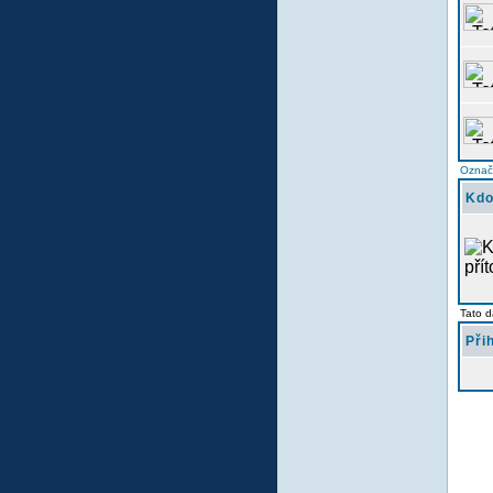
Označi
Kdo
Tato d
Při