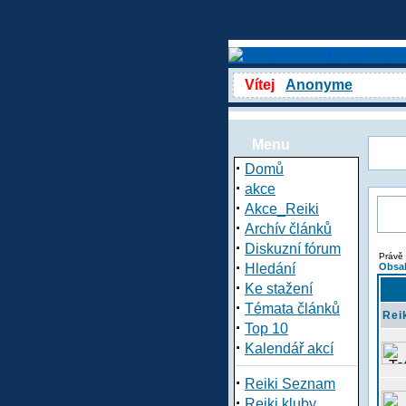
Vítej
Anonyme
Menu
·
Domů
·
akce
·
Akce_Reiki
·
Archív článků
·
Diskuzní fórum
Právě 
·
Hledání
Obsah
·
Ke stažení
·
Témata článků
Rei
·
Top 10
·
Kalendář akcí
·
Reiki Seznam
·
Reiki kluby