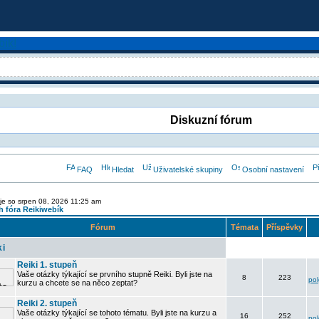
Diskuzní fórum
FAQ
Hledat
Uživatelské skupiny
Osobní nastavení
je so srpen 08, 2026 11:25 am
 fóra Reikiwebík
Fórum
Témata
Příspěvky
ki
Reiki 1. stupeň
Vaše otázky týkající se prvního stupně Reiki. Byli jste na
8
223
po
kurzu a chcete se na něco zeptat?
Reiki 2. stupeň
Vaše otázky týkající se tohoto tématu. Byli jste na kurzu a
16
252
po