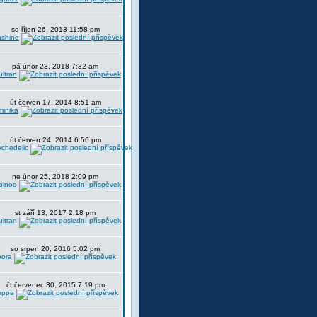
so říjen 26, 2013 11:58 pm
nshine
pá únor 23, 2018 7:32 am
ltran
út červen 17, 2014 8:51 am
minika
út červen 24, 2014 6:56 pm
chedelic
ne únor 25, 2018 2:09 pm
pinoo
st září 13, 2017 2:18 pm
ltran
so srpen 20, 2016 5:02 pm
oora
čt červenec 30, 2015 7:19 pm
eppe