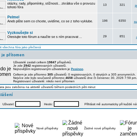
otázky, rady, připomínky, stížnosti... zkrátka vše o provozu
13
321
j
tohoto fóra
Pelmel
196
6350
Aneb pište sem co chcete, uvidíme, co se z toho vyklube.
su
Vyzkoušejte si
29
851
Otestujte toto fórum a naučte se s ním pracovat ...
t všechna fóra jako přečtená
 je přítomen
Uživatelé zaslali celkem
19847
příspěvků.
Je zde
2942
registrovaných uživatelů.
Nejnovějším registrovaným uživatelem je
Pepinoo
.
Celkem je zde přítomno
305
uživatelů: 0 registrovaných, 0 skrytých a 305 anonymních
Nejvíce zde bylo současně přítomno
4658
uživatelů dne čt červenec 30, 2026 7:59 pm.
Registrovaní uživatelé: nikdo není přítomen
ata jsou založena na aktivitě uživatelů během posledních pěti minut
hlášení
Uživatel:
Heslo:
Přihlásit mě automaticky při každé n
Nové příspěvky
Žádné nové příspěvky