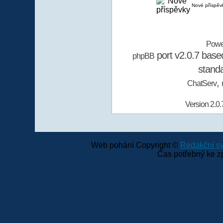
Nové příspěv
Powe
port v2.0.7 bas
phpBB
stand
,
ChatServ
Version 2.0.
Web pohání Copyright ©
Redakční 
Čas potřebný ke z