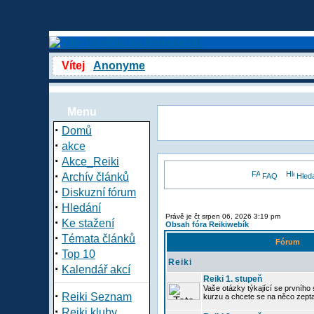
Vítej
Anonyme
Menu
·
Domů
·
akce
·
Akce_Reiki
·
Archív článků
FAQ
Hled
·
Diskuzní fórum
·
Hledání
Právě je čt srpen 06, 2026 3:19 pm
·
Ke stažení
Obsah fóra Reikiwebík
·
Témata článků
Fórum
·
Top 10
Reiki
·
Kalendář akcí
Reiki 1. stupeň
Vaše otázky týkající se prvního s
·
Reiki Seznam
kurzu a chcete se na něco zept
·
Reiki kluby