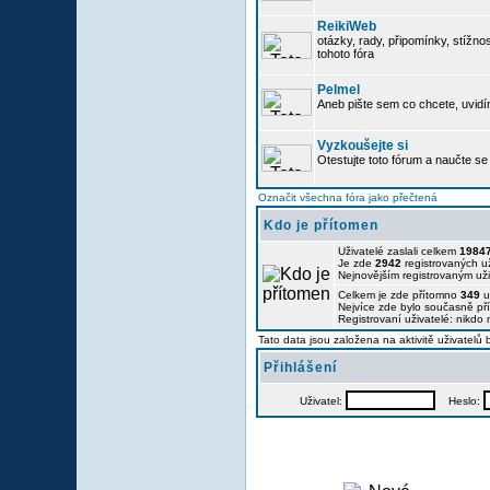
ReikiWeb
otázky, rady, připomínky, stížnos
tohoto fóra
Pelmel
Aneb pište sem co chcete, uvidí
Vyzkoušejte si
Otestujte toto fórum a naučte se 
Označit všechna fóra jako přečtená
Kdo je přítomen
Uživatelé zaslali celkem
1984
Je zde
2942
registrovaných už
Nejnovějším registrovaným už
Celkem je zde přítomno
349
u
Nejvíce zde bylo současně p
Registrovaní uživatelé: nikdo
Tato data jsou založena na aktivitě uživatelů
Přihlášení
Uživatel:
Heslo: