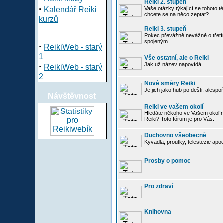
Reiki 2. stupeň
·
Kalendář Reiki
Vaše otázky týkající se tohoto té
chcete se na něco zeptat?
kurzů
Reiki 3. stupeň
Pokec převážně nevážně o třetím
spojeným.
·
ReikiWeb - starý
1
Vše ostatní, ale o Reiki
·
Jak už název napovídá ...
ReikiWeb - starý
2
Nové směry Reiki
Je jich jako hub po dešti, alespo
Návštěvnost
Reiki ve vašem okolí
Hledáte někoho ve Vašem okolí
Reiki? Toto fórum je pro Vás.
Duchovno všeobecně
Kyvadla, proutky, telestezie apo
Prosby o pomoc
Pro zdraví
Knihovna