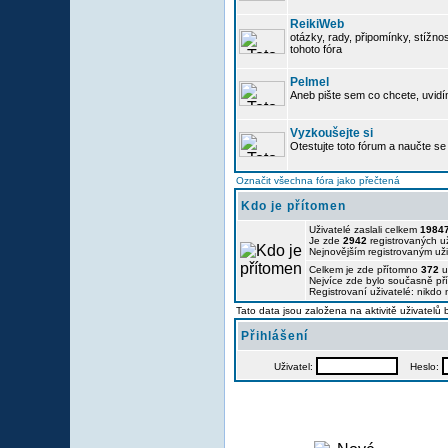
ReikiWeb
otázky, rady, připomínky, stížnos
tohoto fóra
Pelmel
Aneb pište sem co chcete, uvidí
Vyzkoušejte si
Otestujte toto fórum a naučte se 
Označit všechna fóra jako přečtená
Kdo je přítomen
Uživatelé zaslali celkem
1984
Je zde
2942
registrovaných už
Nejnovějším registrovaným už
Celkem je zde přítomno
372
u
Nejvíce zde bylo současně p
Registrovaní uživatelé: nikdo
Tato data jsou založena na aktivitě uživatelů
Přihlášení
Uživatel:
Heslo: