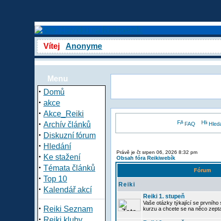
Vítej
Anonyme
Menu
·
Domů
·
akce
·
Akce_Reiki
·
Archív článků
FAQ
Hled
·
Diskuzní fórum
·
Hledání
Právě je čt srpen 06, 2026 8:32 pm
·
Ke stažení
Obsah fóra Reikiwebík
·
Témata článků
Fórum
·
Top 10
Reiki
·
Kalendář akcí
Reiki 1. stupeň
Vaše otázky týkající se prvního s
·
Reiki Seznam
kurzu a chcete se na něco zept
·
Reiki kluby