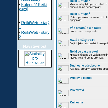
Reiki 2. stupeň
·
Kalendář Reiki
Vaše otázky týkající se tohoto té
chcete se na něco zeptat?
kurzů
Reiki 3. stupeň
Pokec převážně nevážně o třetím
spojeným.
·
ReikiWeb - starý
1
Vše ostatní, ale o Reiki
·
Jak už název napovídá ...
ReikiWeb - starý
2
Nové směry Reiki
Je jich jako hub po dešti, alespo
Návštěvnost
Reiki ve vašem okolí
Hledáte někoho ve Vašem okolí
Reiki? Toto fórum je pro Vás.
Duchovno všeobecně
Kyvadla, proutky, telestezie apo
Prosby o pomoc
Pro zdraví
Knihovna