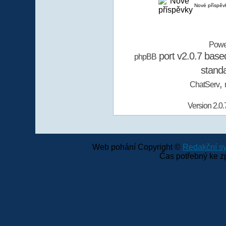
Nové příspěv
Powe
port v2.0.7 bas
phpBB
stand
,
ChatServ
Version 2.0.
Web pohání Copyright ©
Redakční 
Čas potřebný ke z