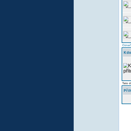
Označi
Kdo
Tato d
Při