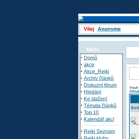
Vítej
Anonyme
Menu
·
Domů
·
akce
·
Akce_Reiki
·
Archív článků
·
Diskuzní fórum
Právě 
·
Hledání
Obsah
·
Ke stažení
·
Témata článků
Rei
·
Top 10
·
Kalendář akcí
·
Reiki Seznam
·
Reiki kluby