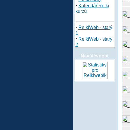
·
Kalendář Reiki
kurzů
·
ReikiWeb - starý
1
·
ReikiWeb - starý
2
Návštěvnost