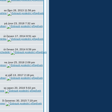
so říjen 26, 2013 11:58 pm
nshine
pá únor 23, 2018 7:32 am
ltran
út červen 17, 2014 8:51 am
minika
út červen 24, 2014 6:56 pm
chedelic
ne únor 25, 2018 2:09 pm
pinoo
st září 13, 2017 2:18 pm
ltran
so srpen 20, 2016 5:02 pm
oora
čt červenec 30, 2015 7:19 pm
eppe