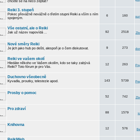
chcete se na něco zeptat?
Reiki 3. stupeň
Pokec převážně nevážně o třetím stupni Reiki a vším s ním
6
160
su
spojeným.
Vše ostatní, ale o Reiki
92
2518
Jak už název napovídá ...
Zbu
Nové směry Reiki
9
273
Je jich jako hub po dešti, alespoň je o čem diskutovat.
do
Reiki ve vašem okolí
Hledáte někoho ve Vašem okolím, kdo se taky zabývá
12
263
Psy
Reiki? Toto fórum je pro Vás.
Duchovno všeobecně
143
5739
Kyvadla, proutky, telestezie apod.
Pe
Prosby o pomoc
52
742
Zbu
Pro zdraví
88
1579
t
Knihovna
12
576
B
ReikiWeb