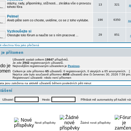
otázky, rady, připomínky, stížnosti... zkrátka vše o provozu
13
321
j
tohoto fóra
Pelmel
196
6350
Aneb pište sem co chcete, uvidíme, co se z toho vyklube.
su
Vyzkoušejte si
29
851
Otestujte toto fórum a naučte se s ním pracovat ...
t všechna fóra jako přečtená
 je přítomen
Uživatelé zaslali celkem
19847
příspěvků.
Je zde
2942
registrovaných uživatelů.
Nejnovějším registrovaným uživatelem je
Pepinoo
.
Celkem je zde přítomno
65
uživatelů: 0 registrovaných, 0 skrytých a 65 anonymních. [
Nejvíce zde bylo současně přítomno
4658
uživatelů dne čt červenec 30, 2026 7:59 pm.
Registrovaní uživatelé: nikdo není přítomen
ata jsou založena na aktivitě uživatelů během posledních pěti minut
hlášení
Uživatel:
Heslo:
Přihlásit mě automaticky při každé n
Nové příspěvky
Žádné nové příspěvky