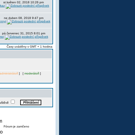
st květen 02, 2018 10:26 pm
itkaz
ne duben 08, 2018 9:47 pm
nnyi
pá červenec 31, 2015 8:01 pm
moi
Časy uváděny v GMT + 1 hodina
administrátoři
] [
moderátoři
]
ávštěvě
Fórum je zamčeno