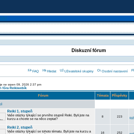
Diskuzní fórum
FAQ
Hledat
Uživatelské skupiny
Osobní nastavení
je ne srpen 09, 2026 2:37 pm
 fóra Reikiwebík
Fórum
Témata
Příspěvky
ki
Reiki 1. stupeň
Vaše otázky týkající se prvního stupně Reiki. Byli jste na
8
223
po
kurzu a chcete se na něco zeptat?
Reiki 2. stupeň
Vaše otázky týkající se tohoto tématu. Byli jste na kurzu a
16
252
po