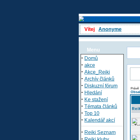
Vítej
Anonyme
Menu
·
Domů
·
akce
·
Akce_Reiki
·
Archív článků
·
Diskuzní fórum
Právě 
·
Hledání
Obsah
·
Ke stažení
·
Témata článků
Rei
·
Top 10
·
Kalendář akcí
·
Reiki Seznam
·
Reiki kluby