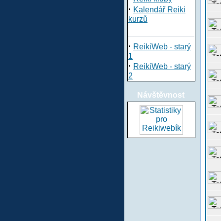
·
Kalendář Reiki
kurzů
·
ReikiWeb - starý
1
·
ReikiWeb - starý
2
Návštěvnost