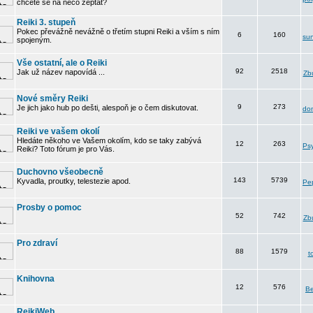
chcete se na něco zeptat?
Reiki 3. stupeň
Pokec převážně nevážně o třetím stupni Reiki a vším s ním
6
160
su
spojeným.
Vše ostatní, ale o Reiki
92
2518
Jak už název napovídá ...
Zbu
Nové směry Reiki
9
273
Je jich jako hub po dešti, alespoň je o čem diskutovat.
do
Reiki ve vašem okolí
Hledáte někoho ve Vašem okolím, kdo se taky zabývá
12
263
Psy
Reiki? Toto fórum je pro Vás.
Duchovno všeobecně
143
5739
Kyvadla, proutky, telestezie apod.
Pe
Prosby o pomoc
52
742
Zbu
Pro zdraví
88
1579
t
Knihovna
12
576
B
ReikiWeb