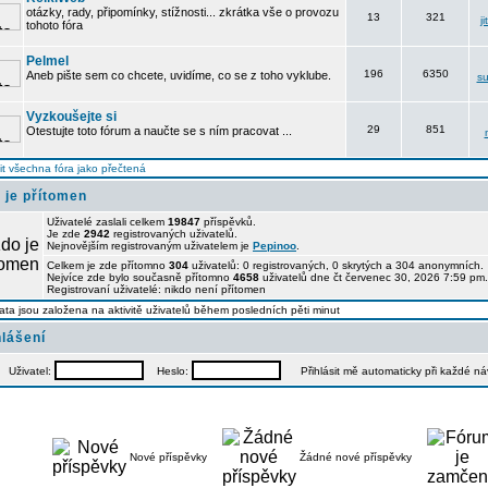
otázky, rady, připomínky, stížnosti... zkrátka vše o provozu
13
321
j
tohoto fóra
Pelmel
196
6350
Aneb pište sem co chcete, uvidíme, co se z toho vyklube.
su
Vyzkoušejte si
29
851
Otestujte toto fórum a naučte se s ním pracovat ...
t všechna fóra jako přečtená
 je přítomen
Uživatelé zaslali celkem
19847
příspěvků.
Je zde
2942
registrovaných uživatelů.
Nejnovějším registrovaným uživatelem je
Pepinoo
.
Celkem je zde přítomno
304
uživatelů: 0 registrovaných, 0 skrytých a 304 anonymních
Nejvíce zde bylo současně přítomno
4658
uživatelů dne čt červenec 30, 2026 7:59 pm.
Registrovaní uživatelé: nikdo není přítomen
ata jsou založena na aktivitě uživatelů během posledních pěti minut
hlášení
Uživatel:
Heslo:
Přihlásit mě automaticky při každé n
Nové příspěvky
Žádné nové příspěvky