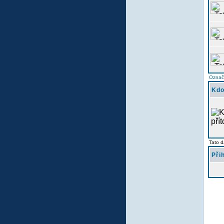
Označi
Kdo
Tato d
Při