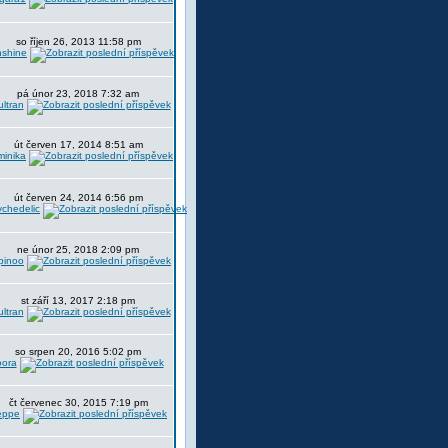
so říjen 26, 2013 11:58 pm
nshine
pá únor 23, 2018 7:32 am
ltran
út červen 17, 2014 8:51 am
minika
út červen 24, 2014 6:56 pm
chedelic
ne únor 25, 2018 2:09 pm
pinoo
st září 13, 2017 2:18 pm
ltran
so srpen 20, 2016 5:02 pm
oora
čt červenec 30, 2015 7:19 pm
eppe