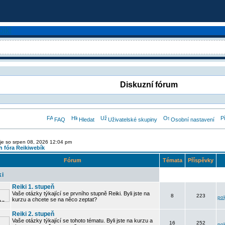
Diskuzní fórum
FAQ
Hledat
Uživatelské skupiny
Osobní nastavení
je so srpen 08, 2026 12:04 pm
 fóra Reikiwebík
Fórum
Témata
Příspěvky
ki
Reiki 1. stupeň
Vaše otázky týkající se prvního stupně Reiki. Byli jste na
8
223
po
kurzu a chcete se na něco zeptat?
Reiki 2. stupeň
Vaše otázky týkající se tohoto tématu. Byli jste na kurzu a
16
252
po