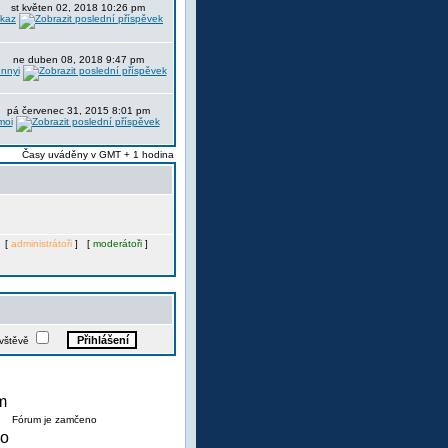
st květen 02, 2018 10:26 pm
itkaz
ne duben 08, 2018 9:47 pm
nnyi
pá červenec 31, 2015 8:01 pm
moi
Časy uváděny v GMT + 1 hodina
. [
administrátoři
] [
moderátoři
]
ávštěvě
Fórum je zamčeno