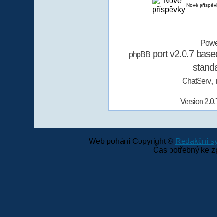
Nové příspěv
Powe
port v2.0.7 bas
phpBB
stand
,
ChatServ
Version 2.0.
Web pohání Copyright ©
Redakční 
Čas potřebný ke z