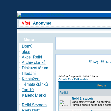
Vítej
Anonyme
Menu
·
Domů
·
akce
·
Akce_Reiki
·
Archív článků
FAQ
Hled
·
Diskuzní fórum
·
Hledání
Právě je čt srpen 06, 2026 5:29 am
·
Ke stažení
Obsah fóra Reikiwebík
·
Témata článků
Fórum
·
Top 10
Reiki
·
Kalendář akcí
Reiki 1. stupeň
Vaše otázky týkající se prvního s
·
Reiki Seznam
kurzu a chcete se na něco zept
·
Reiki kluby