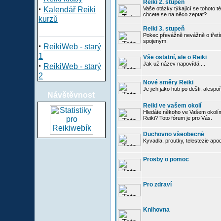
Reiki 2. stupeň
·
Kalendář Reiki
Vaše otázky týkající se tohoto té
chcete se na něco zeptat?
kurzů
Reiki 3. stupeň
Pokec převážně nevážně o třetím
spojeným.
·
ReikiWeb - starý
1
Vše ostatní, ale o Reiki
·
Jak už název napovídá ...
ReikiWeb - starý
2
Nové směry Reiki
Je jich jako hub po dešti, alespo
Návštěvnost
Reiki ve vašem okolí
Hledáte někoho ve Vašem okolí
Reiki? Toto fórum je pro Vás.
Duchovno všeobecně
Kyvadla, proutky, telestezie apo
Prosby o pomoc
Pro zdraví
Knihovna