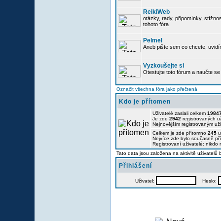
ReikiWeb
otázky, rady, připomínky, stížnos
tohoto fóra
Pelmel
Aneb pište sem co chcete, uvidí
Vyzkoušejte si
Otestujte toto fórum a naučte se 
Označit všechna fóra jako přečtená
Kdo je přítomen
Uživatelé zaslali celkem
1984
Je zde
2942
registrovaných už
Nejnovějším registrovaným už
Celkem je zde přítomno
245
u
Nejvíce zde bylo současně p
Registrovaní uživatelé: nikdo
Tato data jsou založena na aktivitě uživatelů
Přihlášení
Uživatel:
Heslo: