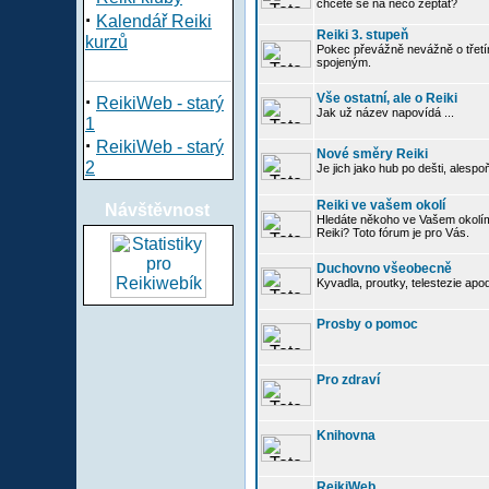
chcete se na něco zeptat?
·
Kalendář Reiki
Reiki 3. stupeň
kurzů
Pokec převážně nevážně o třetím
spojeným.
·
Vše ostatní, ale o Reiki
ReikiWeb - starý
Jak už název napovídá ...
1
·
ReikiWeb - starý
Nové směry Reiki
2
Je jich jako hub po dešti, alespo
Reiki ve vašem okolí
Návštěvnost
Hledáte někoho ve Vašem okolí
Reiki? Toto fórum je pro Vás.
Duchovno všeobecně
Kyvadla, proutky, telestezie apo
Prosby o pomoc
Pro zdraví
Knihovna
ReikiWeb