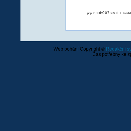
port v2.0.7 based on
phpBB
Tom Nit
Web pohání Copyright ©
Redakční 
Čas potřebný ke z