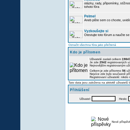
otázky, rady, připomínky, stížnos
tohoto fóra
Pelmel
Aneb pište sem co chcete, uvidí
Vyzkoušejte si
Otestujte toto fórum a naučte se 
Označit všechna fóra jako přečtená
Kdo je přítomen
Uživatelé zaslali celkem
1984
Je zde
2942
registrovaných už
Nejnovějším registrovaným už
Celkem je zde přítomno
56
uži
Nejvíce zde bylo současně p
Registrovaní uživatelé: nikdo
Tato data jsou založena na aktivitě uživatelů
Přihlášení
Uživatel:
Heslo:
Nové příspěv