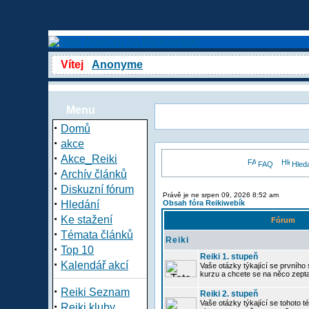
Vítej
Anonyme
Menu
·
Domů
·
akce
·
Akce_Reiki
FAQ
Hled
·
Archív článků
·
Diskuzní fórum
Právě je ne srpen 09, 2026 8:52 am
·
Hledání
Obsah fóra Reikiwebík
·
Ke stažení
Fórum
·
Témata článků
Reiki
·
Top 10
Reiki 1. stupeň
·
Kalendář akcí
Vaše otázky týkající se prvního s
kurzu a chcete se na něco zept
·
Reiki Seznam
Reiki 2. stupeň
Vaše otázky týkající se tohoto té
·
Reiki kluby