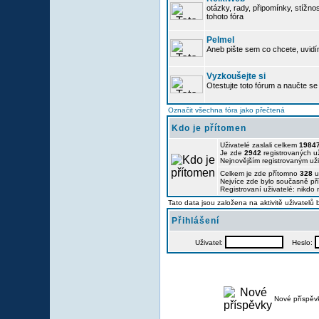
otázky, rady, připomínky, stížnos
tohoto fóra
Pelmel
Aneb pište sem co chcete, uvidí
Vyzkoušejte si
Otestujte toto fórum a naučte se 
Označit všechna fóra jako přečtená
Kdo je přítomen
Uživatelé zaslali celkem
1984
Je zde
2942
registrovaných už
Nejnovějším registrovaným už
Celkem je zde přítomno
328
u
Nejvíce zde bylo současně p
Registrovaní uživatelé: nikdo
Tato data jsou založena na aktivitě uživatelů
Přihlášení
Uživatel:
Heslo:
Nové příspěv