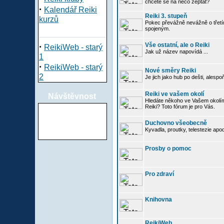
chcete se na něco zeptat?
·
Kalendář Reiki
Reiki 3. stupeň
kurzů
Pokec převážně nevážně o třetím
spojeným.
·
Vše ostatní, ale o Reiki
ReikiWeb - starý
Jak už název napovídá ...
1
·
ReikiWeb - starý
Nové směry Reiki
2
Je jich jako hub po dešti, alespo
Reiki ve vašem okolí
Návštěvnost
Hledáte někoho ve Vašem okolí
Reiki? Toto fórum je pro Vás.
Duchovno všeobecně
Kyvadla, proutky, telestezie apo
Prosby o pomoc
Pro zdraví
Knihovna
ReikiWeb