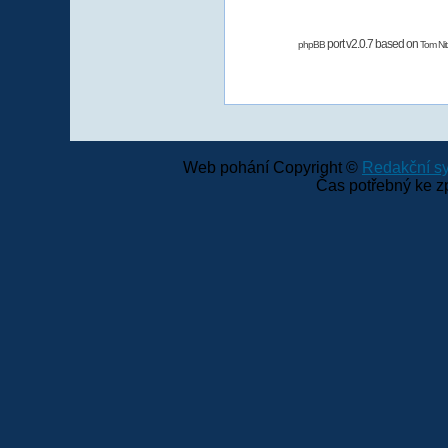
port v2.0.7 based on
phpBB
Tom Nit
Web pohání Copyright ©
Redakční 
Čas potřebný ke z