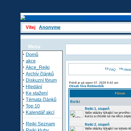
Vítej
Anonyme
Menu
·
Domů
·
akce
·
Akce_Reiki
FAQ
Hled
·
Archív článků
·
Diskuzní fórum
Právě je pá srpen 07, 2026 6:42 am
·
Hledání
Obsah fóra Reikiwebík
·
Ke stažení
Fórum
·
Témata článků
Reiki
·
Top 10
Reiki 1. stupeň
·
Kalendář akcí
Vaše otázky týkající se prvního s
kurzu a chcete se na něco zept
·
Reiki Seznam
Reiki 2. stupeň
Vaše otázky týkající se tohoto té
·
Reiki kluby