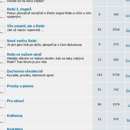
chcete se na něco zeptat?
Reiki 3. stupeň
Pokec převážně nevážně o třetím stupni Reiki a vším s ním
6
160
su
spojeným.
Vše ostatní, ale o Reiki
92
2518
Jak už název napovídá ...
Zbu
Nové směry Reiki
9
273
Je jich jako hub po dešti, alespoň je o čem diskutovat.
do
Reiki ve vašem okolí
Hledáte někoho ve Vašem okolím, kdo se taky zabývá
12
263
Psy
Reiki? Toto fórum je pro Vás.
Duchovno všeobecně
143
5739
Kyvadla, proutky, telestezie apod.
Pe
Prosby o pomoc
52
742
Zbu
Pro zdraví
88
1579
t
Knihovna
12
576
B
ReikiWeb