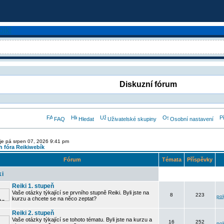
Diskuzní fórum
FAQ
Hledat
Uživatelské skupiny
Osobní nastavení
je pá srpen 07, 2026 9:41 pm
 fóra Reikiwebík
Fórum
Témata
Příspěvky
ki
Reiki 1. stupeň
Vaše otázky týkající se prvního stupně Reiki. Byli jste na
8
223
po
kurzu a chcete se na něco zeptat?
Reiki 2. stupeň
Vaše otázky týkající se tohoto tématu. Byli jste na kurzu a
16
252
po