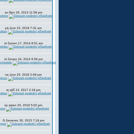
so říjen 26, 2013 11:58 pm
nshine
pá únor 23, 2018 7:32 am
ltran
út červen 17, 2014 8:51 am
minika
út červen 24, 2014 6:56 pm
chedelic
ne únor 25, 2018 2:09 pm
pinoo
st září 13, 2017 2:18 pm
ltran
so srpen 20, 2016 5:02 pm
oora
čt červenec 30, 2015 7:19 pm
eppe