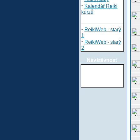
·
Kalendář Reiki
kurzů
·
ReikiWeb - starý
1
·
ReikiWeb - starý
2
Návštěvnost