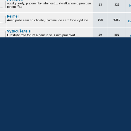
otázky, rady, připomínky, stížnosti... zkrátka vše o provozu
13
321
j
tohoto fóra
Pelmel
196
6350
Aneb pište sem co chcete, uvidíme, co se z toho vyklube.
su
Vyzkoušejte si
29
851
Otestujte toto fórum a naučte se s ním pracovat ...
t všechna fóra jako přečtená
 je přítomen
Uživatelé zaslali celkem
19847
příspěvků.
Je zde
2942
registrovaných uživatelů.
Nejnovějším registrovaným uživatelem je
Pepinoo
.
Celkem je zde přítomno
308
uživatelů: 0 registrovaných, 0 skrytých a 308 anonymních
Nejvíce zde bylo současně přítomno
4658
uživatelů dne čt červenec 30, 2026 7:59 pm.
Registrovaní uživatelé: nikdo není přítomen
ata jsou založena na aktivitě uživatelů během posledních pěti minut
hlášení
Uživatel:
Heslo:
Přihlásit mě automaticky při každé n
Nové příspěvky
Žádné nové příspěvky