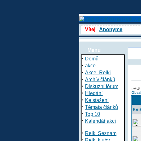
Vítej
Anonyme
Menu
·
Domů
·
akce
·
Akce_Reiki
·
Archív článků
·
Diskuzní fórum
Právě 
·
Hledání
Obsah
·
Ke stažení
·
Témata článků
Rei
·
Top 10
·
Kalendář akcí
·
Reiki Seznam
·
Reiki kluby