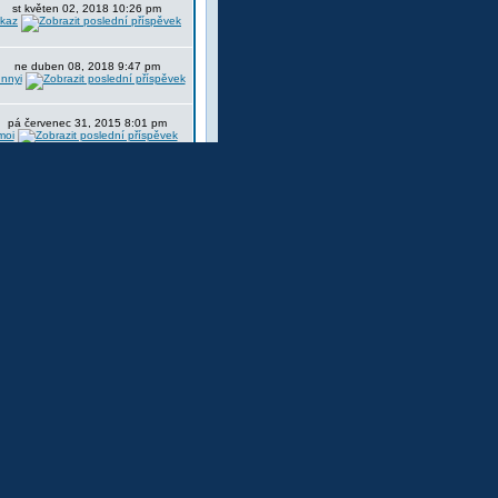
st květen 02, 2018 10:26 pm
itkaz
ne duben 08, 2018 9:47 pm
nnyi
pá červenec 31, 2015 8:01 pm
moi
Časy uváděny v GMT + 1 hodina
. [
administrátoři
] [
moderátoři
]
ávštěvě
Fórum je zamčeno