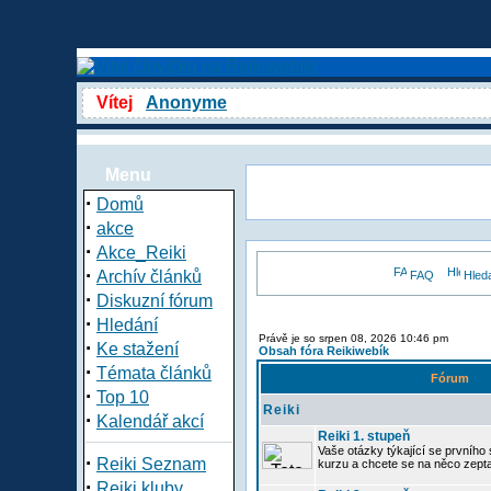
Vítej
Anonyme
Menu
·
Domů
·
akce
·
Akce_Reiki
·
Archív článků
FAQ
Hled
·
Diskuzní fórum
·
Hledání
Právě je so srpen 08, 2026 10:46 pm
·
Ke stažení
Obsah fóra Reikiwebík
·
Témata článků
Fórum
·
Top 10
Reiki
·
Kalendář akcí
Reiki 1. stupeň
Vaše otázky týkající se prvního s
·
Reiki Seznam
kurzu a chcete se na něco zept
·
Reiki kluby