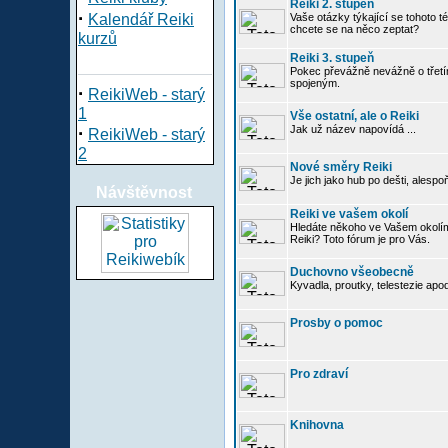
Reiki 2. stupeň
·
Kalendář Reiki
Vaše otázky týkající se tohoto té
chcete se na něco zeptat?
kurzů
Reiki 3. stupeň
Pokec převážně nevážně o třetím
spojeným.
·
ReikiWeb - starý
1
Vše ostatní, ale o Reiki
·
Jak už název napovídá ...
ReikiWeb - starý
2
Nové směry Reiki
Je jich jako hub po dešti, alespo
Návštěvnost
Reiki ve vašem okolí
Hledáte někoho ve Vašem okolí
Reiki? Toto fórum je pro Vás.
Duchovno všeobecně
Kyvadla, proutky, telestezie apo
Prosby o pomoc
Pro zdraví
Knihovna