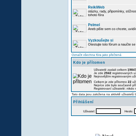
ReikiWeb
otázky, rady, připomínky, stížnos
tohoto fóra
Pelmel
Aneb pište sem co chcete, uvidí
Vyzkoušejte si
Otestujte toto fórum a naučte se 
Označit všechna fóra jako přečtená
Kdo je přítomen
Uživatelé zaslali celkem
1984
Je zde
2942
registrovaných už
Nejnovějším registrovaným už
Celkem je zde přítomno
22
uži
Nejvíce zde bylo současně p
Registrovaní uživatelé: nikdo
Tato data jsou založena na aktivitě uživatelů
Přihlášení
Uživatel:
Heslo: