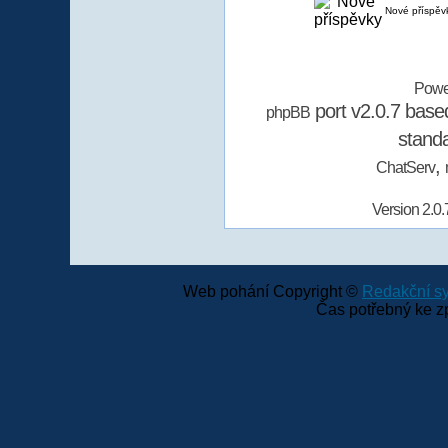
Nové příspěv
Powe
port v2.0.7 bas
phpBB
stand
,
ChatServ
Version 2.0.
Web pohání Copyright ©
Redakční 
Čas potřebný ke z