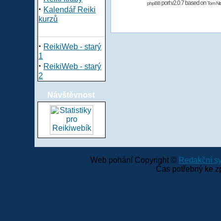
port v2.0.7 based on
phpBB
Tom Nit
·
Kalendář Reiki
kurzů
·
ReikiWeb - starý
1
·
ReikiWeb - starý
2
Návštěvnost
Web pohání Copyright ©
Redakční 
Čas potřebný ke z