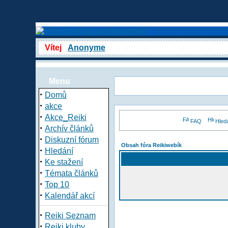
Vítej
Anonyme
Menu
·
Domů
·
akce
·
Akce_Reiki
FAQ
Hled
·
Archív článků
·
Diskuzní fórum
Obsah fóra Reikiwebík
·
Hledání
·
Ke stažení
·
Témata článků
·
Top 10
·
Kalendář akcí
·
Reiki Seznam
·
Reiki kluby