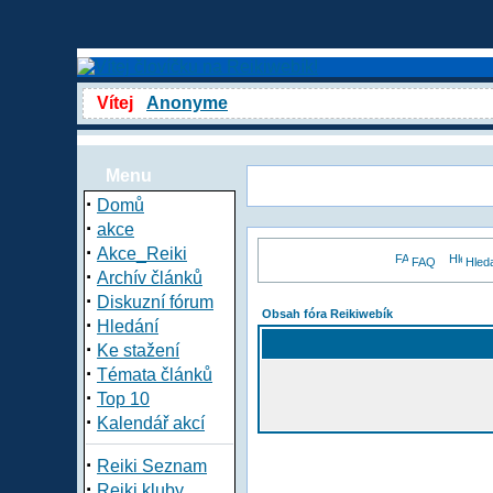
Vítej
Anonyme
Menu
·
Domů
·
akce
·
Akce_Reiki
FAQ
Hled
·
Archív článků
·
Diskuzní fórum
Obsah fóra Reikiwebík
·
Hledání
·
Ke stažení
·
Témata článků
·
Top 10
·
Kalendář akcí
·
Reiki Seznam
·
Reiki kluby