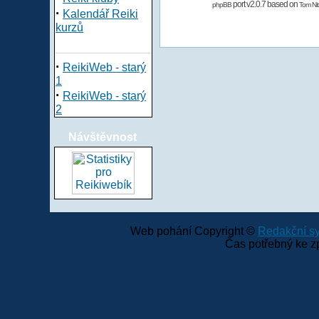
port v2.0.7 based on
phpBB
Tom Nit
·
Kalendář Reiki
kurzů
·
ReikiWeb - starý
1
·
ReikiWeb - starý
2
Návštěvnost
Web pohání Copyright ©
Redakční 
Čas potřebný ke z