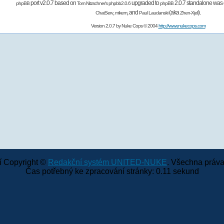
port v2.0.7 based on
upgraded to
2.0.7 standalone was 
phpBB
Tom Nitzschner's
phpbb2.0.6
phpBB
,
,
and
(aka
).
ChatServ
mikem
Paul Laudanski
Zhen-Xjell
Version 2.0.7 by
Nuke Cops
© 2004
http://www.nukecops.com
 Copyright ©
Redakční systém UNITED-NUKE
. Všechna práva
Čas potřebný ke zpracování stránky: 0.11 sekund