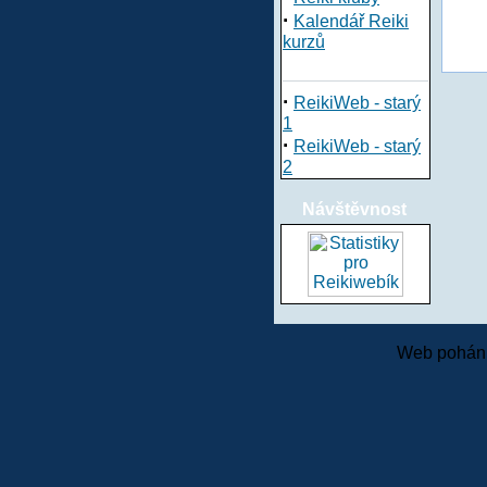
·
Kalendář Reiki
kurzů
·
ReikiWeb - starý
1
·
ReikiWeb - starý
2
Návštěvnost
Web pohání