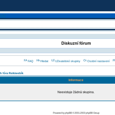
Diskuzní fórum
FAQ
Hledat
Uživatelské skupiny
Osobní nastavení
h fóra Reikiwebík
Informace
Neexistuje žádná skupina.
Powered by
phpBB
© 2001-2003 phpBB Group