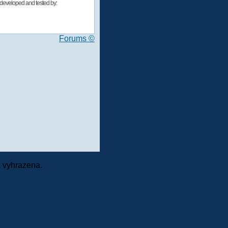
developed and tested by:
Forums ©
 vyhrazena.