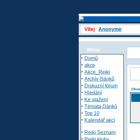
Vítej
Anonyme
Menu
·
Domů
·
akce
·
Akce_Reiki
·
Archív článků
·
Diskuzní fórum
Obsa
·
Hledání
·
Ke stažení
·
Témata článků
·
Top 10
·
Kalendář akcí
·
Reiki Seznam
·
Reiki kluby