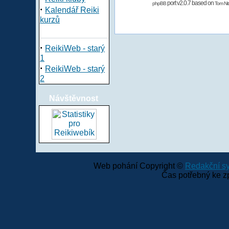
port v2.0.7 based on
phpBB
Tom Nit
·
Kalendář Reiki
kurzů
·
ReikiWeb - starý
1
·
ReikiWeb - starý
2
Návštěvnost
Web pohání Copyright ©
Redakční 
Čas potřebný ke z