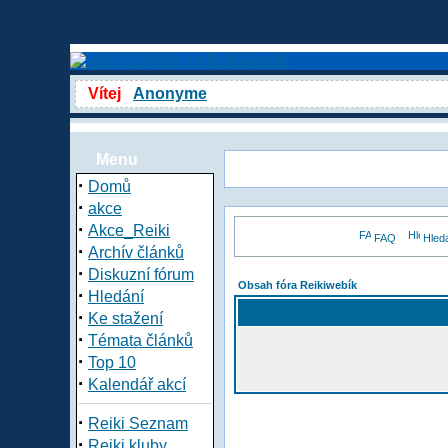
Vítej
Anonyme
Menu
·
Domů
·
akce
·
Akce_Reiki
FAQ
Hled
·
Archív článků
·
Diskuzní fórum
Obsah fóra Reikiwebík
·
Hledání
·
Ke stažení
·
Témata článků
·
Top 10
·
Kalendář akcí
·
Reiki Seznam
·
Reiki kluby