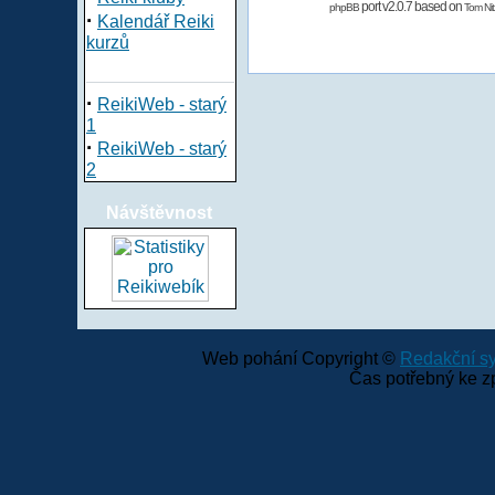
port v2.0.7 based on
phpBB
Tom Nit
·
Kalendář Reiki
kurzů
·
ReikiWeb - starý
1
·
ReikiWeb - starý
2
Návštěvnost
Web pohání Copyright ©
Redakční 
Čas potřebný ke z