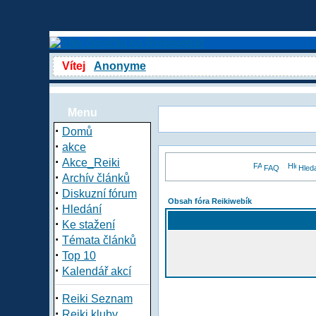
Vítej
Anonyme
Menu
·
Domů
·
akce
·
Akce_Reiki
FAQ
Hled
·
Archív článků
·
Diskuzní fórum
Obsah fóra Reikiwebík
·
Hledání
·
Ke stažení
·
Témata článků
·
Top 10
·
Kalendář akcí
·
Reiki Seznam
·
Reiki kluby