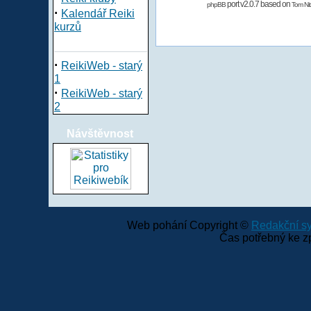
port v2.0.7 based on
phpBB
Tom Nit
·
Kalendář Reiki
kurzů
·
ReikiWeb - starý
1
·
ReikiWeb - starý
2
Návštěvnost
Web pohání Copyright ©
Redakční 
Čas potřebný ke z