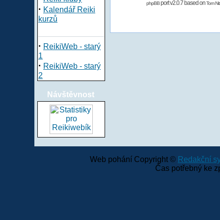
port v2.0.7 based on
phpBB
Tom Nit
·
Kalendář Reiki
kurzů
·
ReikiWeb - starý
1
·
ReikiWeb - starý
2
Návštěvnost
Web pohání Copyright ©
Redakční 
Čas potřebný ke z