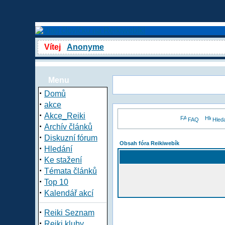
Vítej
Anonyme
Menu
·
Domů
·
akce
·
Akce_Reiki
FAQ
Hled
·
Archív článků
·
Diskuzní fórum
Obsah fóra Reikiwebík
·
Hledání
·
Ke stažení
·
Témata článků
·
Top 10
·
Kalendář akcí
·
Reiki Seznam
·
Reiki kluby