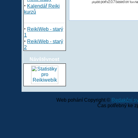
port v2.0.7 based on
phpBB
Tom Nit
·
Kalendář Reiki
kurzů
·
ReikiWeb - starý
1
·
ReikiWeb - starý
2
Návštěvnost
Web pohání Copyright ©
Redakční 
Čas potřebný ke z