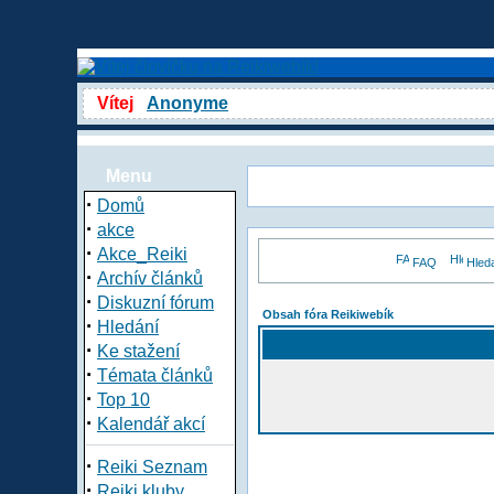
Vítej
Anonyme
Menu
·
Domů
·
akce
·
Akce_Reiki
FAQ
Hled
·
Archív článků
·
Diskuzní fórum
Obsah fóra Reikiwebík
·
Hledání
·
Ke stažení
·
Témata článků
·
Top 10
·
Kalendář akcí
·
Reiki Seznam
·
Reiki kluby