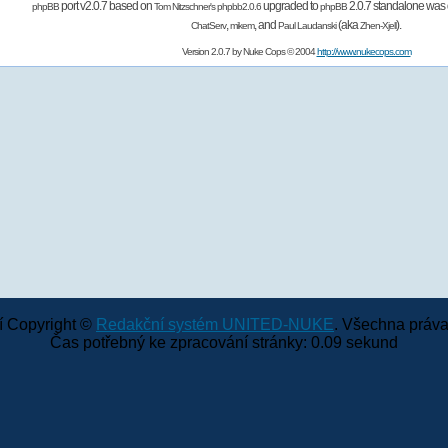
port v2.0.7 based on
upgraded to
2.0.7 standalone was 
phpBB
Tom Nitzschner's
phpbb2.0.6
phpBB
,
,
and
(aka
).
ChatServ
mikem
Paul Laudanski
Zhen-Xjell
Version 2.0.7 by
Nuke Cops
© 2004
http://www.nukecops.com
 Copyright ©
Redakční systém UNITED-NUKE
. Všechna práva
Čas potřebný ke zpracování stránky: 0.09 sekund