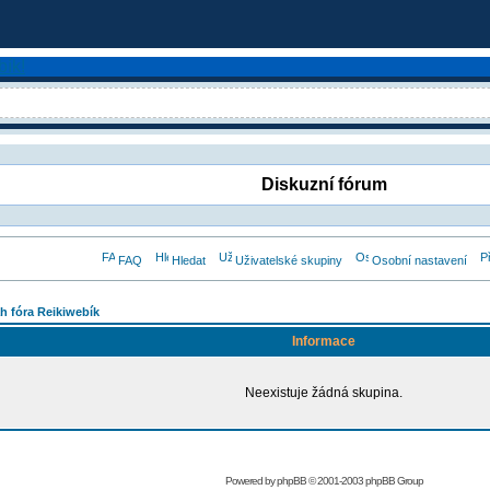
Diskuzní fórum
FAQ
Hledat
Uživatelské skupiny
Osobní nastavení
h fóra Reikiwebík
Informace
Neexistuje žádná skupina.
Powered by
phpBB
© 2001-2003 phpBB Group