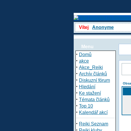
Vítej
Anonyme
Menu
·
Domů
·
akce
·
Akce_Reiki
·
Archív článků
·
Diskuzní fórum
Obsa
·
Hledání
·
Ke stažení
·
Témata článků
·
Top 10
·
Kalendář akcí
·
Reiki Seznam
·
Reiki kluby