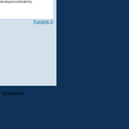
developed and tested by:
Forums ©
 vyhrazena.