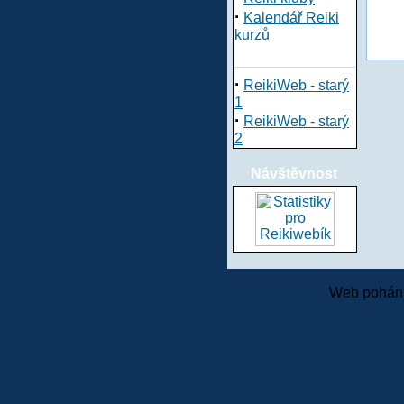
·
Kalendář Reiki
kurzů
·
ReikiWeb - starý
1
·
ReikiWeb - starý
2
Návštěvnost
Web pohání