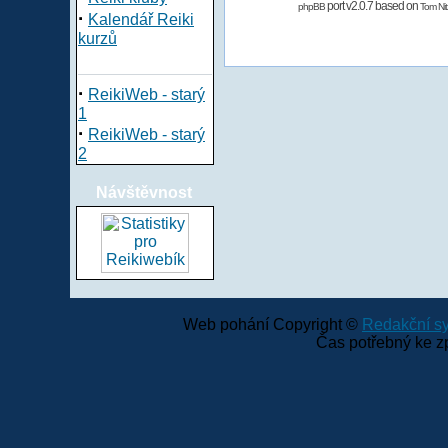
port v2.0.7 based on
phpBB
Tom Nit
·
Kalendář Reiki
kurzů
·
ReikiWeb - starý
1
·
ReikiWeb - starý
2
Návštěvnost
Web pohání Copyright ©
Redakční 
Čas potřebný ke z