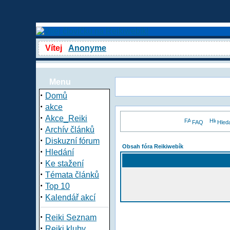
Vítej
Anonyme
Menu
·
Domů
·
akce
·
Akce_Reiki
FAQ
Hled
·
Archív článků
·
Diskuzní fórum
Obsah fóra Reikiwebík
·
Hledání
·
Ke stažení
·
Témata článků
·
Top 10
·
Kalendář akcí
·
Reiki Seznam
·
Reiki kluby