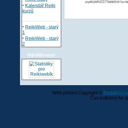
port v2.0.7 based on
phpBB
Tom Nit
·
Kalendář Reiki
kurzů
·
ReikiWeb - starý
1
·
ReikiWeb - starý
2
Návštěvnost
Web pohání Copyright ©
Redakční 
Čas potřebný ke z