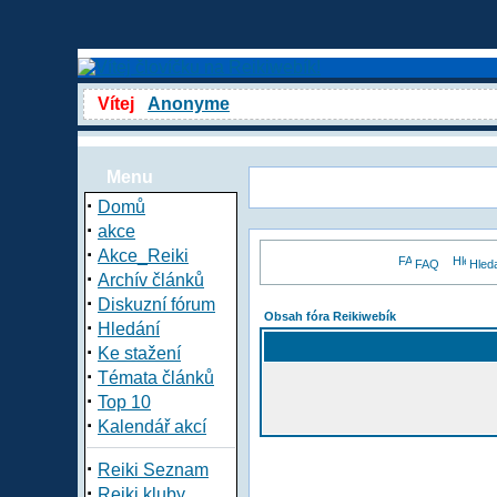
Vítej
Anonyme
Menu
·
Domů
·
akce
·
Akce_Reiki
FAQ
Hled
·
Archív článků
·
Diskuzní fórum
Obsah fóra Reikiwebík
·
Hledání
·
Ke stažení
·
Témata článků
·
Top 10
·
Kalendář akcí
·
Reiki Seznam
·
Reiki kluby