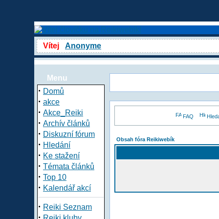
Vítej
Anonyme
Menu
·
Domů
·
akce
·
Akce_Reiki
FAQ
Hled
·
Archív článků
·
Diskuzní fórum
Obsah fóra Reikiwebík
·
Hledání
·
Ke stažení
·
Témata článků
·
Top 10
·
Kalendář akcí
·
Reiki Seznam
·
Reiki kluby