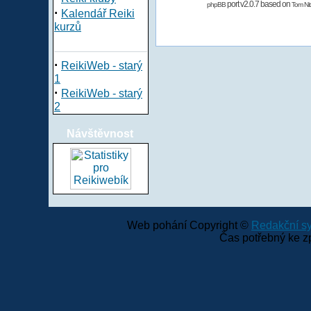
port v2.0.7 based on
phpBB
Tom Nit
·
Kalendář Reiki
kurzů
·
ReikiWeb - starý
1
·
ReikiWeb - starý
2
Návštěvnost
Web pohání Copyright ©
Redakční 
Čas potřebný ke z