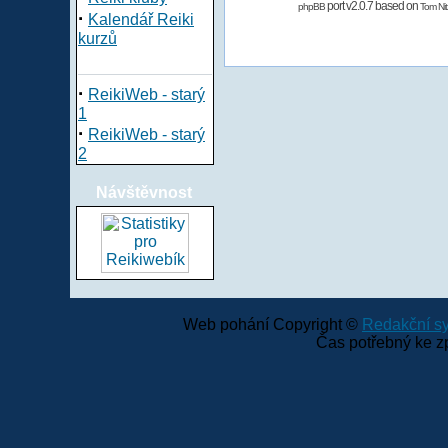
port v2.0.7 based on
phpBB
Tom Nit
·
Kalendář Reiki
kurzů
·
ReikiWeb - starý
1
·
ReikiWeb - starý
2
Návštěvnost
Web pohání Copyright ©
Redakční 
Čas potřebný ke z