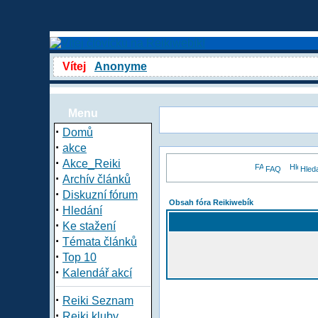
Vítej
Anonyme
Menu
·
Domů
·
akce
·
Akce_Reiki
FAQ
Hled
·
Archív článků
·
Diskuzní fórum
Obsah fóra Reikiwebík
·
Hledání
·
Ke stažení
·
Témata článků
·
Top 10
·
Kalendář akcí
·
Reiki Seznam
·
Reiki kluby