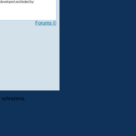
developed and tested by:
Forums ©
 vyhrazena.