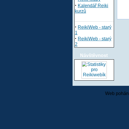
·
Kalendář Reiki
kurzů
·
ReikiWeb - starý
1
·
ReikiWeb - starý
2
Návštěvnost
Web pohání