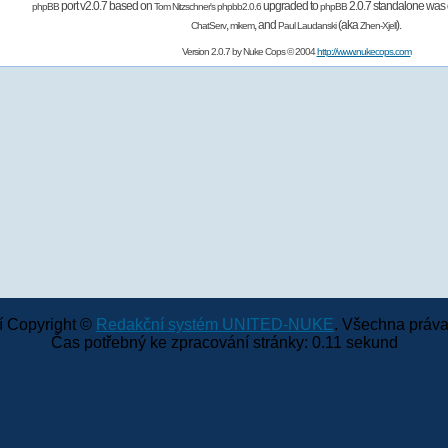
port v2.0.7 based on
upgraded to
2.0.7 standalone was 
phpBB
Tom Nitzschner's
phpbb2.0.6
phpBB
,
,
and
(aka
).
ChatServ
mikem
Paul Laudanski
Zhen-Xjell
Version 2.0.7 by
Nuke Cops
© 2004
http://www.nukecops.com
 Copyright ©
Redakční systém UNITED-NUKE
. Všechna práva
Čas potřebný ke zpracování stránky: 0.11 sekund