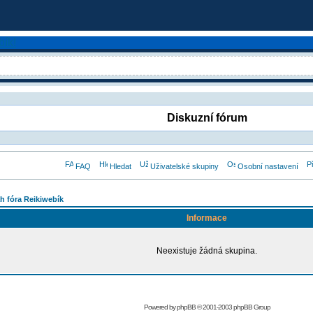
Diskuzní fórum
FAQ
Hledat
Uživatelské skupiny
Osobní nastavení
h fóra Reikiwebík
Informace
Neexistuje žádná skupina.
Powered by
phpBB
© 2001-2003 phpBB Group