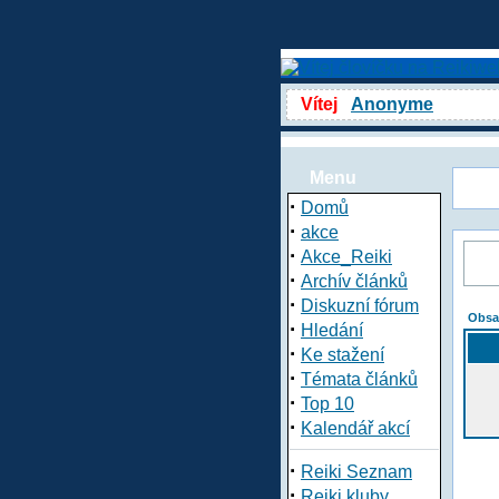
Vítej
Anonyme
Menu
·
Domů
·
akce
·
Akce_Reiki
·
Archív článků
·
Diskuzní fórum
Obsa
·
Hledání
·
Ke stažení
·
Témata článků
·
Top 10
·
Kalendář akcí
·
Reiki Seznam
·
Reiki kluby