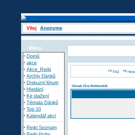
Vítej
Anonyme
Menu
·
Domů
·
akce
·
Akce_Reiki
FAQ
Hled
·
Archív článků
·
Diskuzní fórum
Obsah fóra Reikiwebík
·
Hledání
·
Ke stažení
·
Témata článků
·
Top 10
·
Kalendář akcí
·
Reiki Seznam
·
Reiki kluby