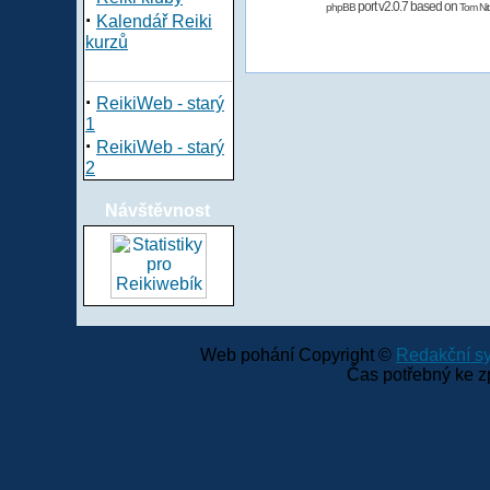
port v2.0.7 based on
phpBB
Tom Nit
·
Kalendář Reiki
kurzů
·
ReikiWeb - starý
1
·
ReikiWeb - starý
2
Návštěvnost
Web pohání Copyright ©
Redakční 
Čas potřebný ke z