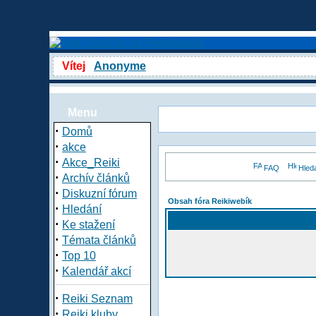
Vítej
Anonyme
Menu
·
Domů
·
akce
·
Akce_Reiki
FAQ
Hled
·
Archív článků
·
Diskuzní fórum
Obsah fóra Reikiwebík
·
Hledání
·
Ke stažení
·
Témata článků
·
Top 10
·
Kalendář akcí
·
Reiki Seznam
·
Reiki kluby