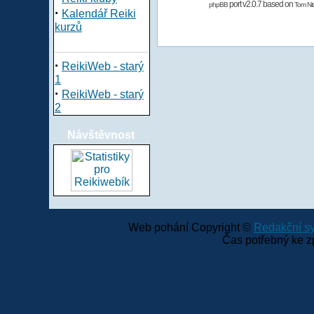
port v2.0.7 based on
phpBB
Tom Nit
·
Kalendář Reiki
kurzů
·
ReikiWeb - starý
1
·
ReikiWeb - starý
2
Návštěvnost
Web pohání Copyright ©
Redakční 
Čas potřebný ke z