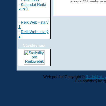
port v2.0.7 based on
phpBB
Tom Nit
·
Kalendář Reiki
kurzů
·
ReikiWeb - starý
1
·
ReikiWeb - starý
2
Návštěvnost
Web pohání Copyright ©
Redakční 
Čas potřebný ke z