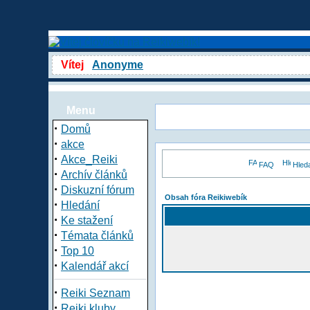
Vítej
Anonyme
Menu
·
Domů
·
akce
·
Akce_Reiki
FAQ
Hled
·
Archív článků
·
Diskuzní fórum
Obsah fóra Reikiwebík
·
Hledání
·
Ke stažení
·
Témata článků
·
Top 10
·
Kalendář akcí
·
Reiki Seznam
·
Reiki kluby