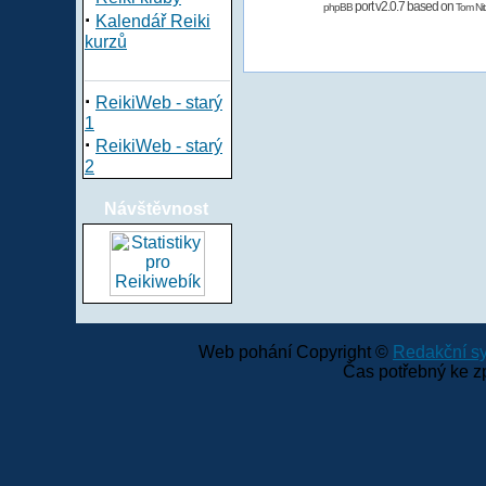
port v2.0.7 based on
phpBB
Tom Nit
·
Kalendář Reiki
kurzů
·
ReikiWeb - starý
1
·
ReikiWeb - starý
2
Návštěvnost
Web pohání Copyright ©
Redakční 
Čas potřebný ke z