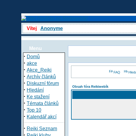
Vítej
Anonyme
Menu
·
Domů
·
akce
·
Akce_Reiki
FAQ
Hled
·
Archív článků
·
Diskuzní fórum
Obsah fóra Reikiwebík
·
Hledání
·
Ke stažení
·
Témata článků
·
Top 10
·
Kalendář akcí
·
Reiki Seznam
·
Reiki kluby